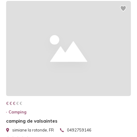
€ € € € €
€ € €
Camping
camping de valsaintes
simiane la rotonde, FR
0492759146