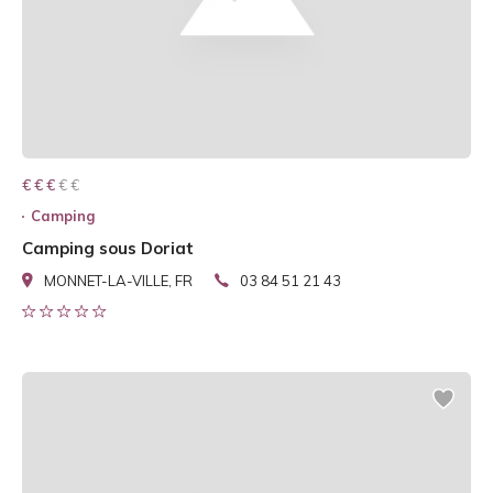
€ € € € €
€ € €
Camping
Camping sous Doriat
MONNET-LA-VILLE, FR
03 84 51 21 43