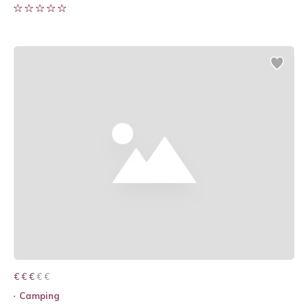
€ € € € €
€ € €
Camping