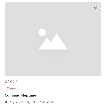
€ € € € €
€ € €
Camping
Camping Neptune
Agde, FR
04 67 94 23 94