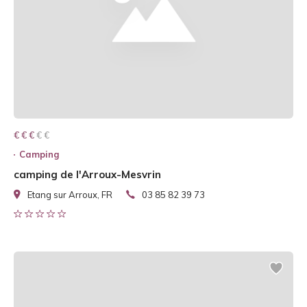
€ € € € €
€ € €
Camping
camping de l'Arroux-Mesvrin
Etang sur Arroux, FR
03 85 82 39 73