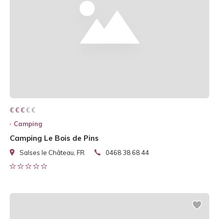
€ € € € €
€ € €
Camping
Camping Le Bois de Pins
Salses le Château, FR
0468 38 68 44