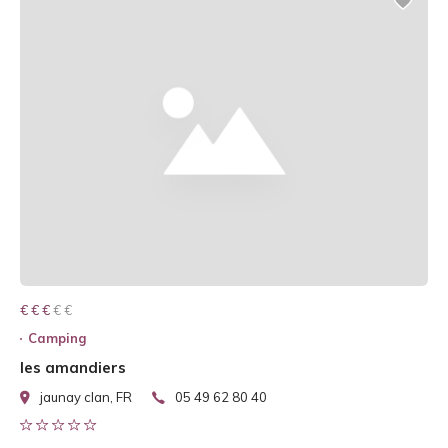
€ € € € €
€ € €
Camping
les amandiers
jaunay clan, FR
05 49 62 80 40