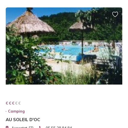
€ € € € €
€ € €
Camping
AU SOLEIL D'OC
Argentat, FR
05 55 28 84 84