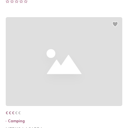
€ € € € €
€ € €
Camping