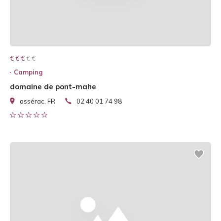
€ € € € €
€ € €
Camping
domaine de pont-mahe
assérac, FR
02 40 01 74 98