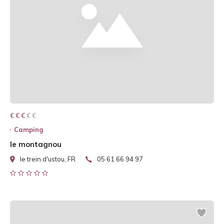
€ € € € €
€ € €
Camping
le montagnou
le trein d'ustou, FR
05 61 66 94 97