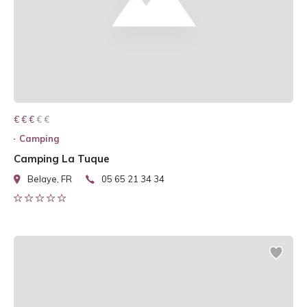
€ € € € €
€ € €
Camping
Camping La Tuque
Belaye, FR
05 65 21 34 34