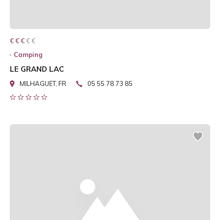
€ € € € €
€ € €
Camping
LE GRAND LAC
MILHAGUET, FR
05 55 78 73 85