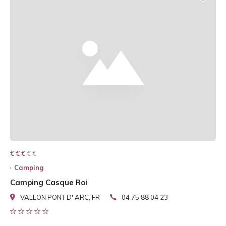
€ € € € €
€ € €
Camping
Camping Casque Roi
VALLON PONT D' ARC, FR
04 75 88 04 23