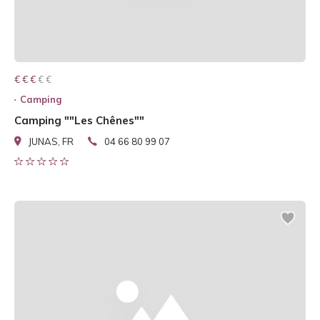
€ € € € €
€ € €
Camping
Camping ""Les Chênes""
JUNAS, FR
04 66 80 99 07