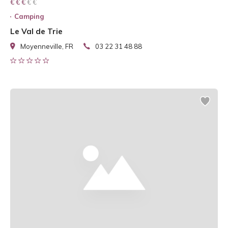
€ € € € €
€ € €
Camping
Le Val de Trie
Moyenneville, FR
03 22 31 48 88