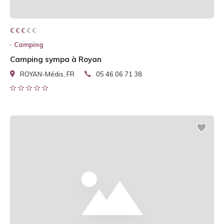
€ € € € €
€ € €
Camping
Camping sympa à Royan
ROYAN-Médis, FR
05 46 06 71 38