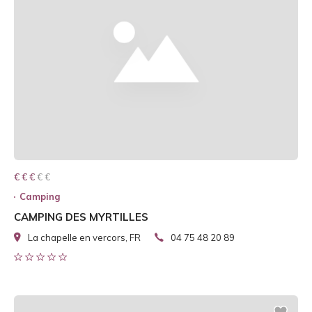
€ € € € €
€ € €
Camping
CAMPING DES MYRTILLES
La chapelle en vercors, FR
04 75 48 20 89