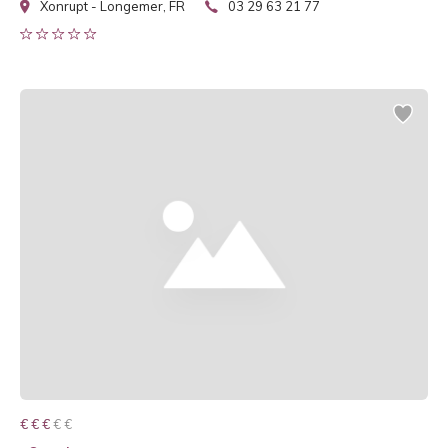
Xonrupt - Longemer, FR
03 29 63 21 77
€ € € € €
€ € €