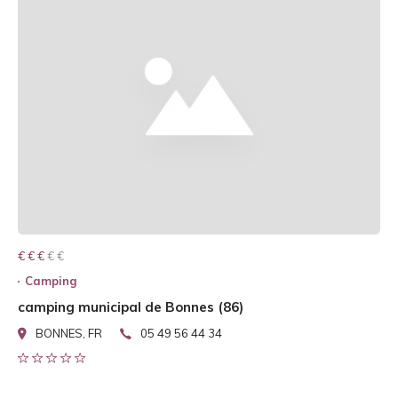
€ € € € €
€ € €
Camping
camping municipal de Bonnes (86)
BONNES, FR
05 49 56 44 34