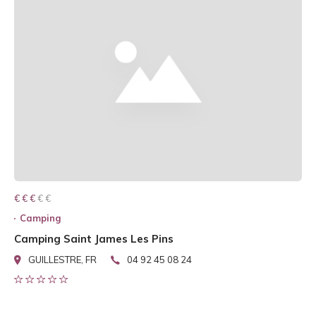
€ € € € €
€ € €
Camping
Camping Saint James Les Pins
GUILLESTRE, FR
04 92 45 08 24