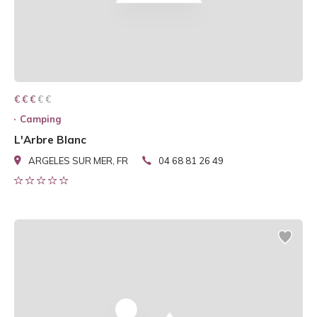
€ € € € €
€ € €
Camping
L'Arbre Blanc
ARGELES SUR MER, FR
04 68 81 26 49