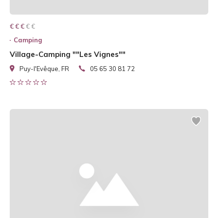
€ € € € €
€ € €
Camping
Village-Camping ""Les Vignes""
Puy-l'Evêque, FR
05 65 30 81 72