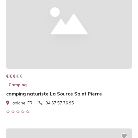
€ € € € €
€ € €
Camping
camping naturiste La Source Saint Pierre
aniane, FR
04 67 57 76 95