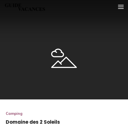
Skip
Guide vacances
to
content
Camping
Domaine des 2 Soleils