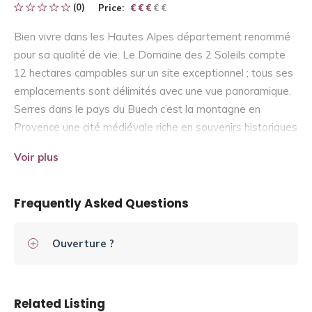
(0)
Price:
€ € € € €
€ € €
Bien vivre dans les Hautes Alpes département renommé
pour sa qualité de vie. Le Domaine des 2 Soleils compte
12 hectares campables sur un site exceptionnel ; tous ses
emplacements sont délimités avec une vue panoramique.
Serres dans le pays du Buech c’est la montagne en
Provence une cité médiévale riche en souvenirs historiques
Autour du Domaine des 2 Soleils vous trouverez : une
Voir plus
base de loisirs nautiques le Buech rivière paisible ouverte
aux nageurs pêcheurs plusieurs centres de sports aériens
des sites d’escalade de toutes catégories des circuits
Frequently Asked Questions
VTT et de randonnée pédestre randonnée équestre…
Ouverture ?
Related Listing