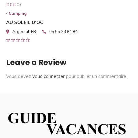
€ € € € €
€ € €
Camping
AU SOLEIL D'OC
Argentat, FR
05 55 28 84 84
Leave a Review
Vous devez
vous connecter
pour publier un commentaire.