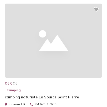
€ € € € €
€ € €
Camping
camping naturiste La Source Saint Pierre
aniane, FR
04 67 57 76 95