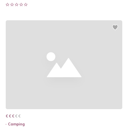
€ € € € €
€ € €
Camping