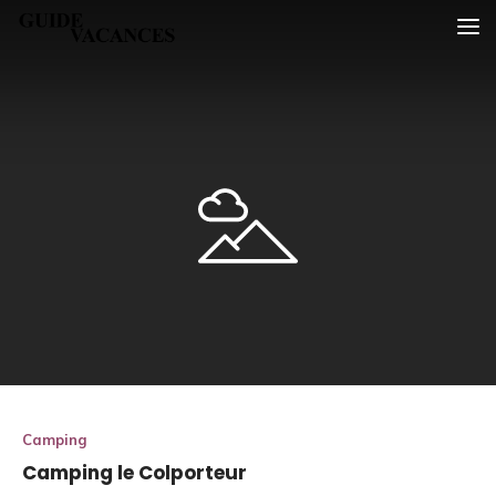
Skip
Guide vacances
to
content
Camping
Camping le Colporteur