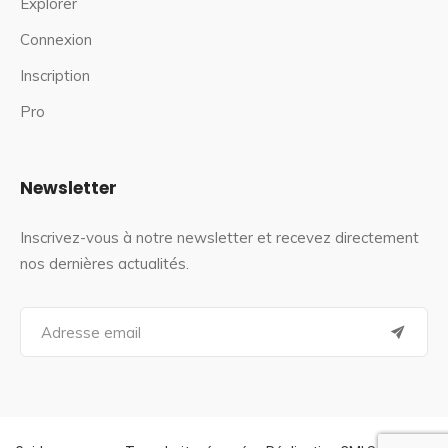
Explorer
Connexion
Inscription
Pro
Newsletter
Inscrivez-vous à notre newsletter et recevez directement
nos dernières actualités.
S
e
a
r
c
h
f