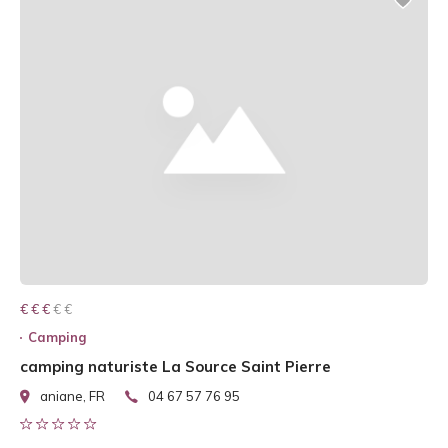
€ € € € €
€ € €
Camping
camping naturiste La Source Saint Pierre
aniane, FR
04 67 57 76 95