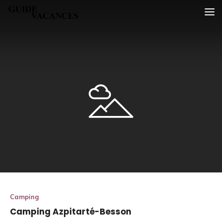
Skip
Guide vacances
to
content
Camping
Camping Azpitarté-Besson