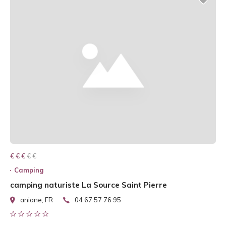
€ € € € €
€ € €
Camping
camping naturiste La Source Saint Pierre
aniane, FR
04 67 57 76 95