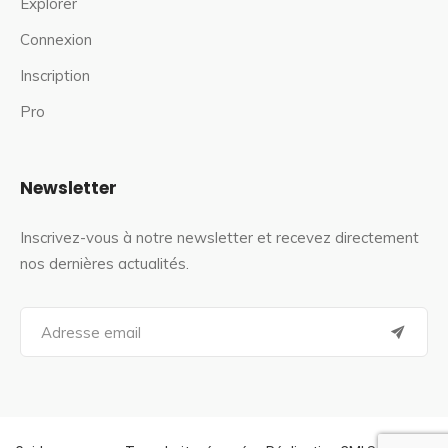
Explorer
Connexion
Inscription
Pro
Newsletter
Inscrivez-vous à notre newsletter et recevez directement
nos dernières actualités.
S
e
a
r
c
h
f