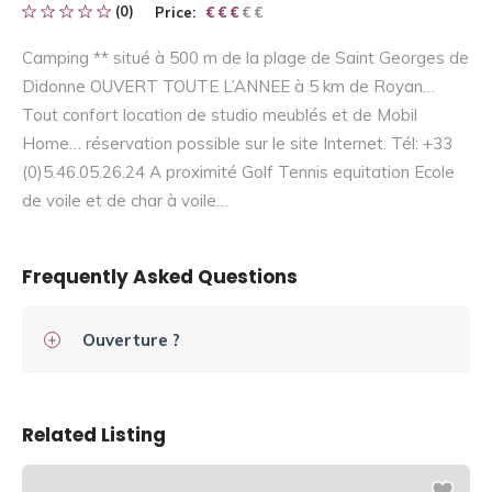
(0)
Price:
€ € € € €
€ € €
Camping ** situé à 500 m de la plage de Saint Georges de
Didonne OUVERT TOUTE L’ANNEE à 5 km de Royan…
Tout confort location de studio meublés et de Mobil
Home… réservation possible sur le site Internet. Tél: +33
(0)5.46.05.26.24 A proximité Golf Tennis equitation Ecole
de voile et de char à voile…
Frequently Asked Questions
Ouverture ?
Related Listing