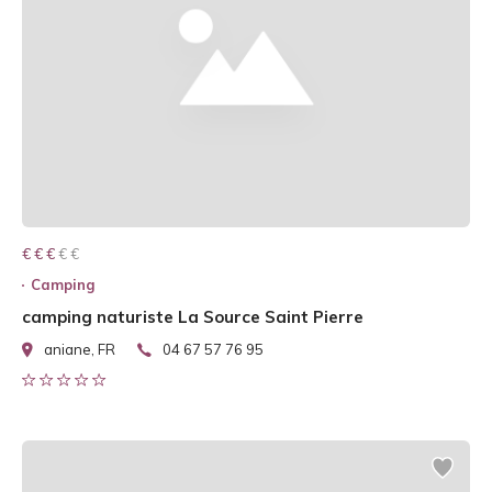
€ € € € €
€ € €
Camping
camping naturiste La Source Saint Pierre
aniane, FR
04 67 57 76 95