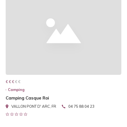
€ € € € €
€ € €
Camping
Camping Casque Roi
VALLON PONT D' ARC, FR
04 75 88 04 23