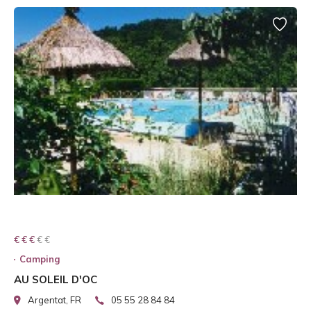
€ € € € €
€ € €
Camping
AU SOLEIL D'OC
Argentat, FR
05 55 28 84 84