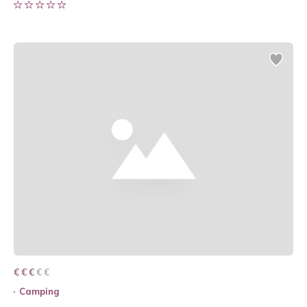
€ € € € €
€ € €
Camping