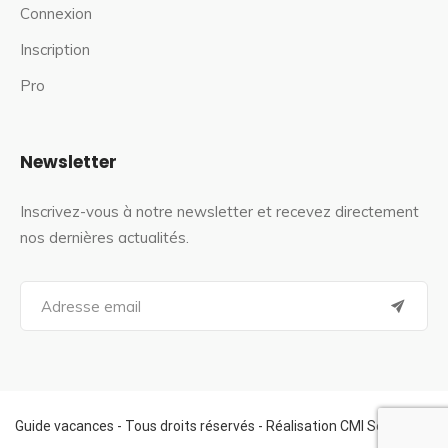
Connexion
Inscription
Pro
Newsletter
Inscrivez-vous à notre newsletter et recevez directement
nos dernières actualités.
S
e
a
r
c
h
f
Guide vacances - Tous droits réservés - Réalisation CMI Services
o