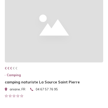
€ € € € €
€ € €
Camping
camping naturiste La Source Saint Pierre
aniane, FR
04 67 57 76 95