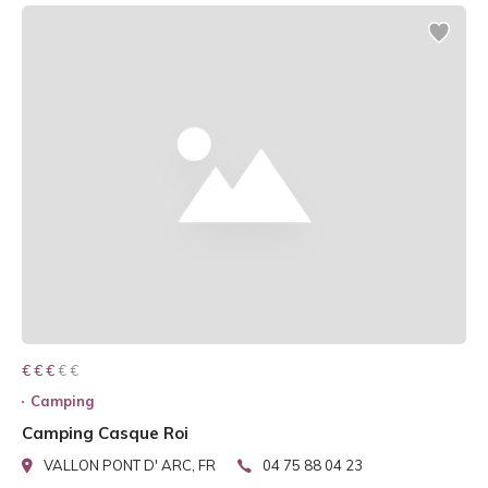
€ € € € €
€ € €
Camping
Camping Casque Roi
VALLON PONT D' ARC, FR
04 75 88 04 23