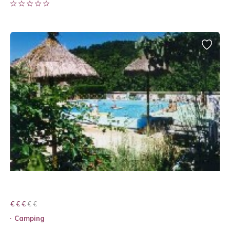
€ € € € €
€ € €
Camping