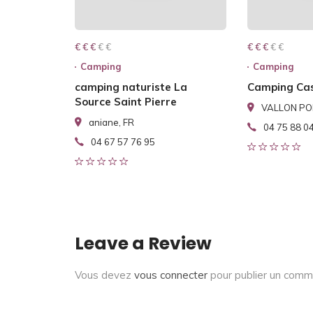
€ € € € €
€ € €
€ € € € €
€ € €
Camping
Camping
camping naturiste La
Camping Cas
Source Saint Pierre
VALLON PON
aniane, FR
04 75 88 0
04 67 57 76 95
Leave a Review
Vous devez
vous connecter
pour publier un comm