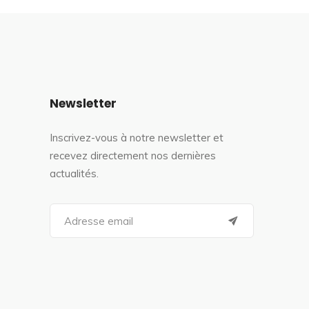
Newsletter
Inscrivez-vous à notre newsletter et
recevez directement nos dernières
actualités.
S
e
a
r
c
h
f