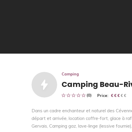
Camping
Camping Beau-Ri
(0)
Price:
€ € € € €
€ € €
Dans un cadre enchanteur et naturel des Cévennes,
départ et arrivée, location coffre-fort, glace à ra
Gervais, Camping gaz, lave-linge (lessive fournie