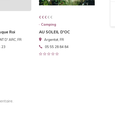
€ € € € €
€ € €
Camping
que Roi
AU SOLEIL D'OC
T D' ARC, FR
Argentat, FR
4 23
05 55 28 84 84
entaire.