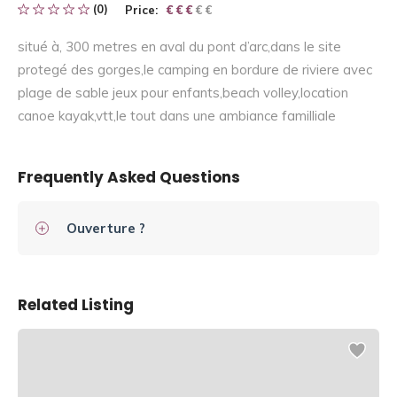
(0)
Price:
€ € € € €
€ € €
situé à, 300 metres en aval du pont d’arc,dans le site
protegé des gorges,le camping en bordure de riviere avec
plage de sable jeux pour enfants,beach volley,location
canoe kayak,vtt,le tout dans une ambiance familliale
Frequently Asked Questions
Ouverture ?
Related Listing