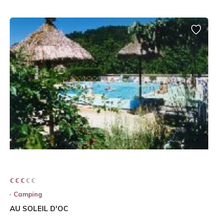
€ € € € €
€ € €
Camping
AU SOLEIL D'OC