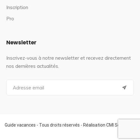
Inscription
Pro
Newsletter
Inscrivez-vous à notre newsletter et recevez directement
nos dernières actualités.
S
e
a
r
c
h
f
Guide vacances - Tous droits réservés - Réalisation CMI Services
o
r