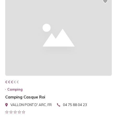
€ € € € €
€ € €
Camping
Camping Casque Roi
VALLON PONT D' ARC, FR
04 75 88 04 23