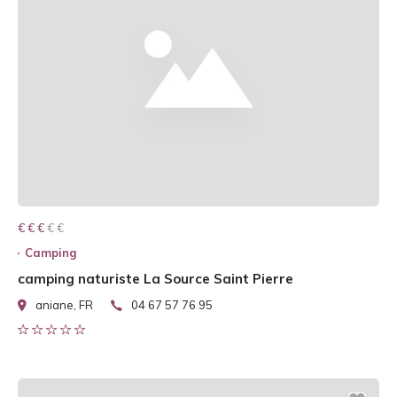
€ € € € €
€ € €
Camping
camping naturiste La Source Saint Pierre
aniane, FR
04 67 57 76 95