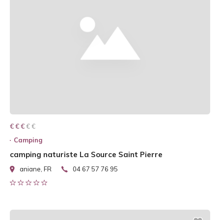
€ € € € €
€ € €
Camping
camping naturiste La Source Saint Pierre
aniane, FR
04 67 57 76 95