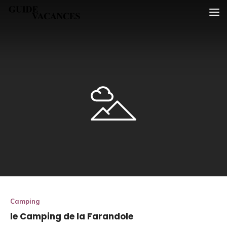
Skip
Guide vacances
to
content
Camping
le Camping de la Farandole