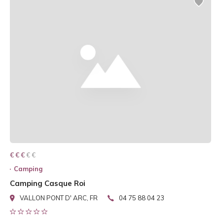
€ € € € €
€ € €
Camping
Camping Casque Roi
VALLON PONT D' ARC, FR
04 75 88 04 23