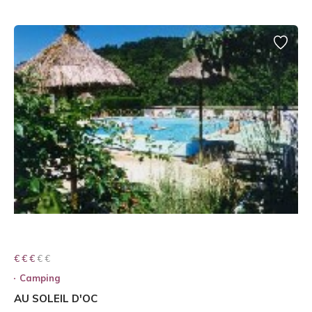
€ € € € €
€ € €
Camping
AU SOLEIL D'OC