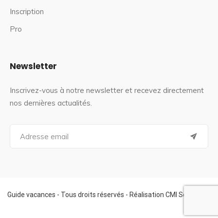
Inscription
Pro
Newsletter
Inscrivez-vous à notre newsletter et recevez directement
nos dernières actualités.
S
e
a
r
c
h
f
Guide vacances - Tous droits réservés - Réalisation CMI Services
o
r