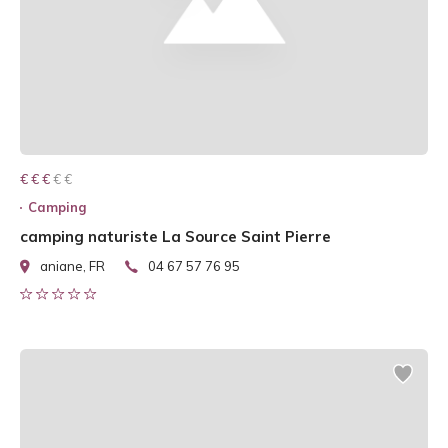
€ € € € €
€ € €
Camping
camping naturiste La Source Saint Pierre
aniane, FR
04 67 57 76 95