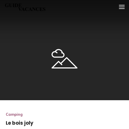
Skip
Guide vacances
to
content
Camping
Le bois joly