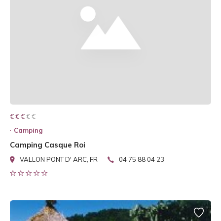
€ € € € €
€ € €
Camping
Camping Casque Roi
VALLON PONT D' ARC, FR
04 75 88 04 23