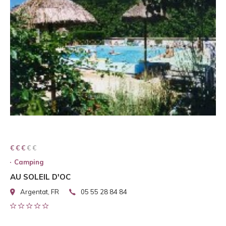
€ € € € €
€ € €
Camping
AU SOLEIL D'OC
Argentat, FR
05 55 28 84 84