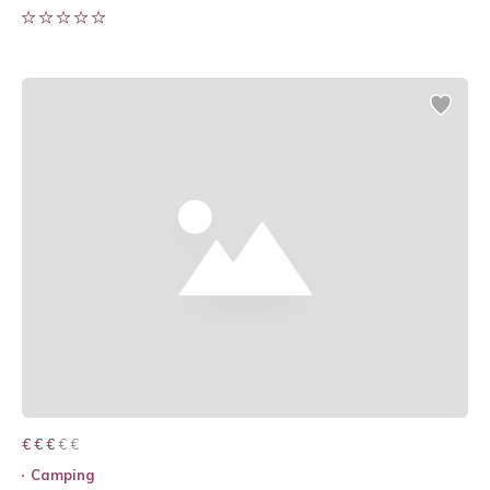
€ € € € €
€ € €
Camping