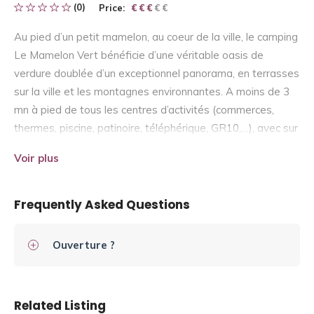
(0)
Price:
€ € € € €
€ € €
Au pied d’un petit mamelon, au coeur de la ville, le camping
Le Mamelon Vert bénéficie d’une véritable oasis de
verdure doublée d’un exceptionnel panorama, en terrasses
sur la ville et les montagnes environnantes. A moins de 3
mn à pied de tous les centres d’activités (commerces,
thermes, piscine, patinoire, téléphérique, GR10,…), avec sur
place tout le confort souhaité (eau chaude à volonté,
Voir plus
laverie,…), vous profiterez aux portes du Parc National des
Pyrénées d’un cadre reposant et des nombreuses
activités revitalisantes.
Frequently Asked Questions
Ouverture ?
Related Listing