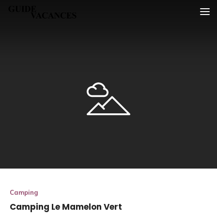
Skip
Guide vacances
to
content
Camping
Camping Le Mamelon Vert