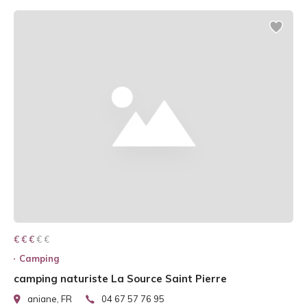
€ € € € €
€ € €
Camping
camping naturiste La Source Saint Pierre
aniane, FR
04 67 57 76 95