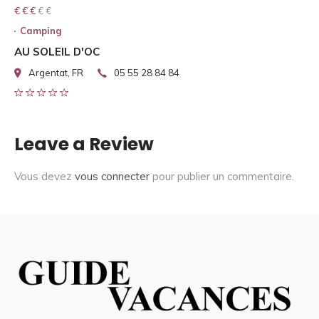
€ € € € €
€ € €
Camping
AU SOLEIL D'OC
Argentat, FR
05 55 28 84 84
Leave a Review
Vous devez
vous connecter
pour publier un commentaire.