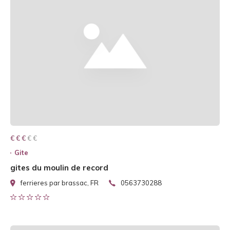
€ € € € €
€ € €
Gite
gites du moulin de record
ferrieres par brassac, FR
0563730288