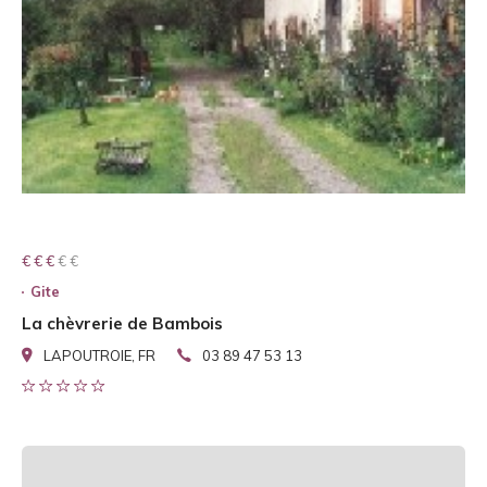
€ € € € €
€ € €
Gite
La chèvrerie de Bambois
LAPOUTROIE, FR
03 89 47 53 13