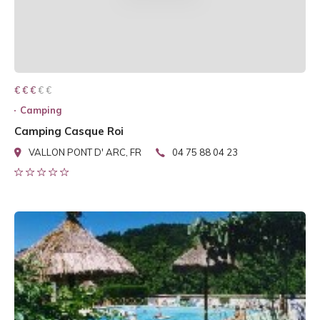
€ € € € €
€ € €
Camping
Camping Casque Roi
VALLON PONT D' ARC, FR
04 75 88 04 23