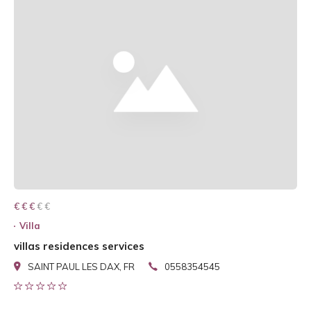
€ € € € €
€ € €
Villa
villas residences services
SAINT PAUL LES DAX, FR
0558354545