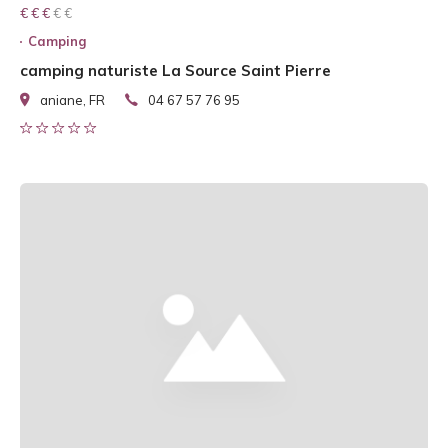
€ € € € €
€ € €
Camping
camping naturiste La Source Saint Pierre
aniane, FR
04 67 57 76 95