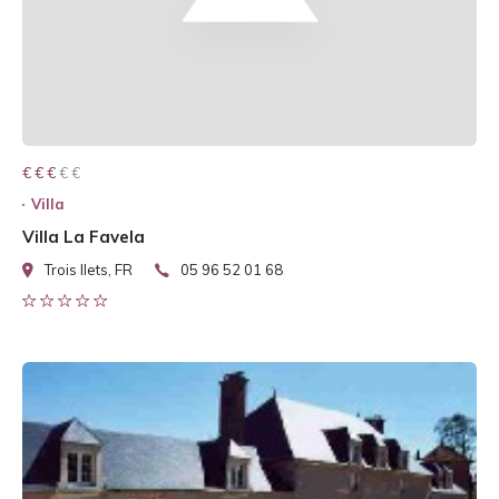
€ € € € €
€ € €
Villa
Villa La Favela
Trois Ilets, FR
05 96 52 01 68