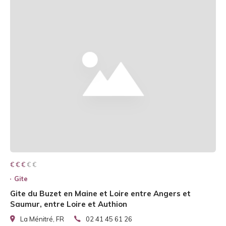
€ € € € €
€ € €
Gite
Gite du Buzet en Maine et Loire entre Angers et
Saumur, entre Loire et Authion
La Ménitré, FR
02 41 45 61 26