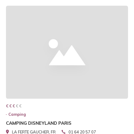
€ € € € €
€ € €
Camping
CAMPING DISNEYLAND PARIS
LA FERTE GAUCHER, FR
01 64 20 57 07