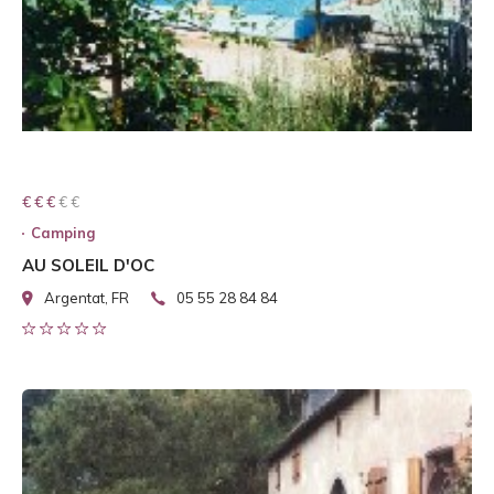
€ € € € €
€ € €
Camping
AU SOLEIL D'OC
Argentat, FR
05 55 28 84 84