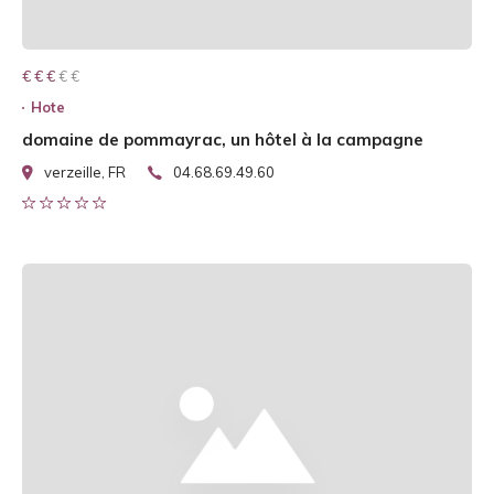
€ € € € €
€ € €
Hote
domaine de pommayrac, un hôtel à la campagne
verzeille, FR
04.68.69.49.60