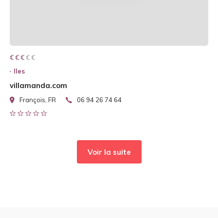
€ € € € €
€ € €
Iles
villamanda.com
François, FR
06 94 26 74 64
Voir la suite