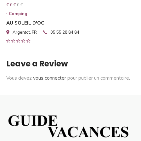
€ € € € €
€ € €
Camping
AU SOLEIL D'OC
Argentat, FR
05 55 28 84 84
Leave a Review
Vous devez
vous connecter
pour publier un commentaire.