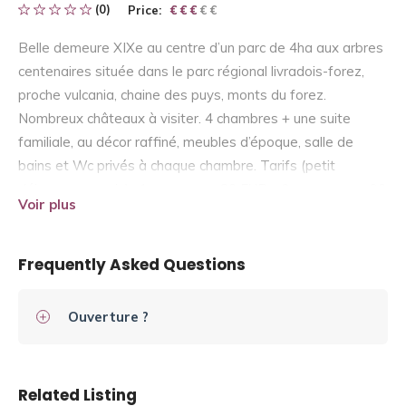
(0)
Price:
€ € € € €
€ € €
Belle demeure XIXe au centre d’un parc de 4ha aux arbres
centenaires située dans le parc régional livradois-forez,
proche vulcania, chaine des puys, monts du forez.
Nombreux châteaux à visiter. 4 chambres + une suite
familiale, au décor raffiné, meubles d’époque, salle de
bains et Wc privés à chaque chambre. Tarifs (petit
déjeuner compris) : 1 personne : 80 EUR – 2 personnes : 90
Voir plus
EUR – suite familiale : 110 EUR. + 20 € par personne
supplémentaire. Tarifs Valables jusqu’au 31 12 05.
Frequently Asked Questions
Ouverture ?
Related Listing