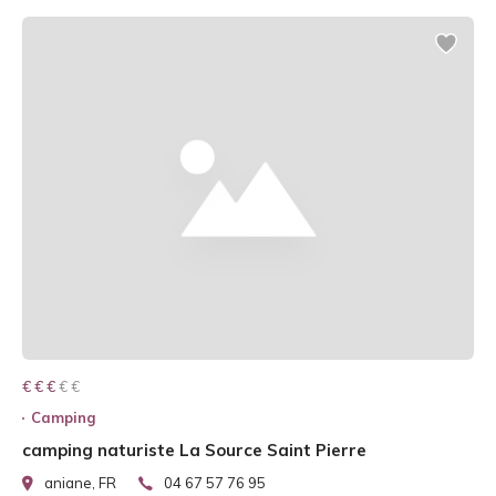
€ € € € €
€ € €
Camping
camping naturiste La Source Saint Pierre
aniane, FR
04 67 57 76 95