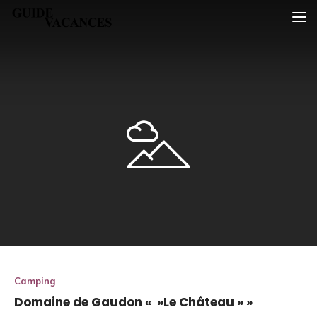
Skip
Guide vacances
to
content
Camping
Domaine de Gaudon « »Le Château » »