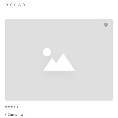
€ € € € €
€ € €
Camping