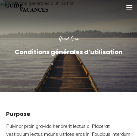
Skip
Guide vacances
to
content
Read Our
Conditions générales d’utilisation
Purpose
Pulvinar proin gravida hendrerit lectus a. Placerat
vestibulum lectus mauris ultrices eros in. Faucibus interdum