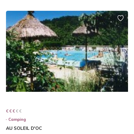
€ € € € €
€ € €
Camping
AU SOLEIL D'OC