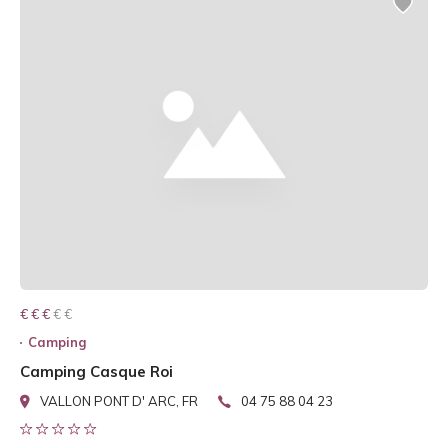
€ € € € €
€ € €
Camping
Camping Casque Roi
VALLON PONT D' ARC, FR
04 75 88 04 23