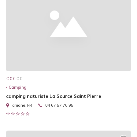
€ € € € €
€ € €
Camping
camping naturiste La Source Saint Pierre
aniane, FR
04 67 57 76 95