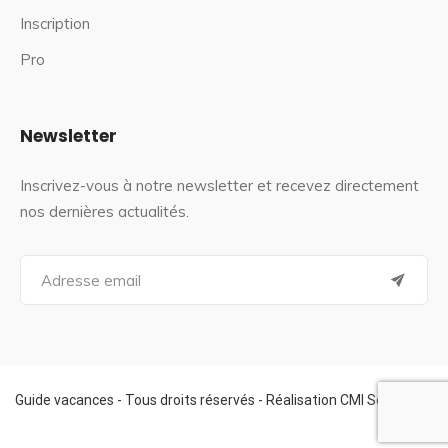
Inscription
Pro
Newsletter
Inscrivez-vous à notre newsletter et recevez directement
nos dernières actualités.
S
e
a
r
c
h
f
Guide vacances - Tous droits réservés - Réalisation CMI Services
o
r