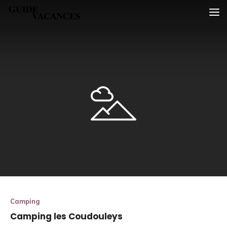
Skip
Guide vacances
to
content
Camping
Camping les Coudouleys