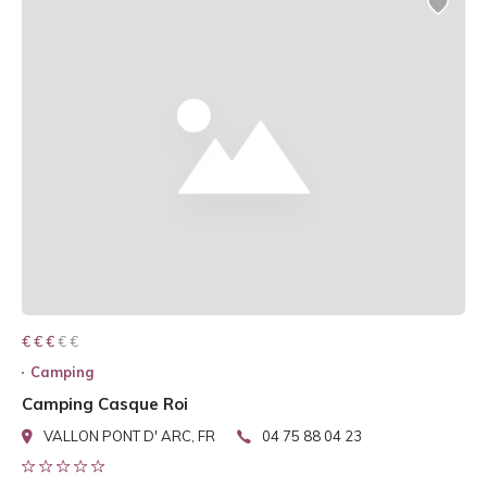
€ € € € €
€ € €
Camping
Camping Casque Roi
VALLON PONT D' ARC, FR
04 75 88 04 23