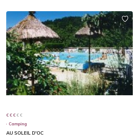
€ € € € €
€ € €
Camping
AU SOLEIL D'OC