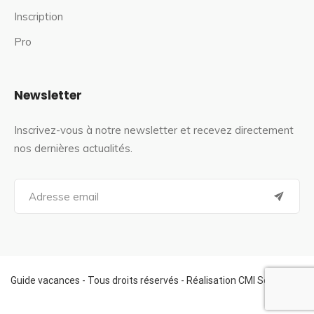
Inscription
Pro
Newsletter
Inscrivez-vous à notre newsletter et recevez directement
nos dernières actualités.
S
e
a
r
c
h
f
Guide vacances - Tous droits réservés - Réalisation CMI Services
o
r