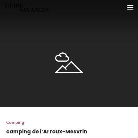
Skip
Guide vacances
to
content
Camping
camping de l’Arroux-Mesvrin