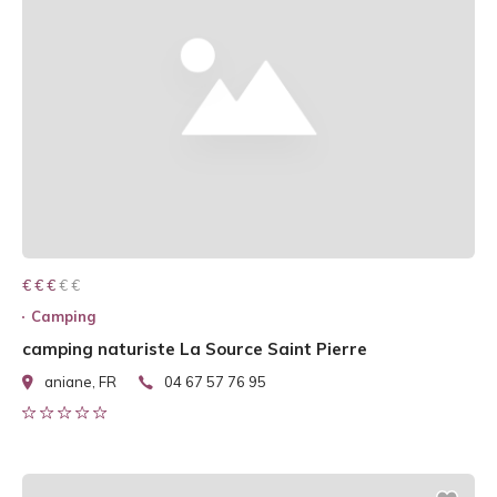
€ € € € €
€ € €
Camping
camping naturiste La Source Saint Pierre
aniane, FR
04 67 57 76 95