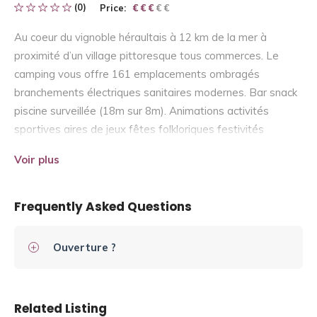
(0)
Price:
€ € € € €
€ € €
Au coeur du vignoble héraultais à 12 km de la mer à
proximité d’un village pittoresque tous commerces. Le
camping vous offre 161 emplacements ombragés
branchements électriques sanitaires modernes. Bar snack
piscine surveillée (18m sur 8m). Animations activités
sportives aires de jeux fêtes folkloriques festivités
villageoises soirées disco etc…. Location mobil-home
Voir plus
caravanes.
Frequently Asked Questions
Ouverture ?
Related Listing