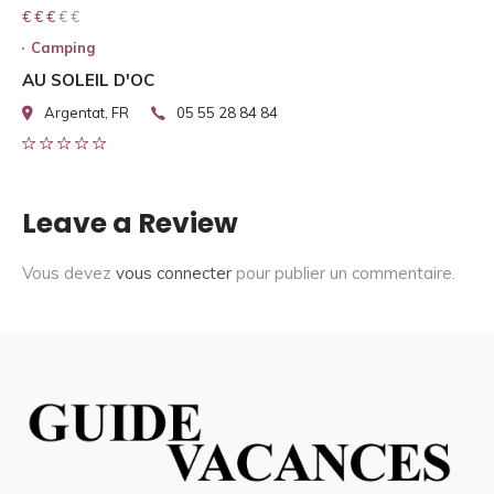
€ € € € €
€ € €
Camping
AU SOLEIL D'OC
Argentat, FR
05 55 28 84 84
Leave a Review
Vous devez
vous connecter
pour publier un commentaire.