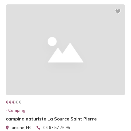
€ € € € €
€ € €
Camping
camping naturiste La Source Saint Pierre
aniane, FR
04 67 57 76 95