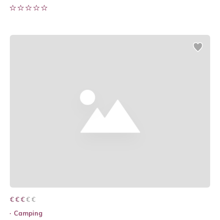
€ € € € €
€ € €
Camping