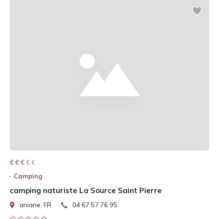
€ € € € €
€ € €
Camping
camping naturiste La Source Saint Pierre
aniane, FR
04 67 57 76 95