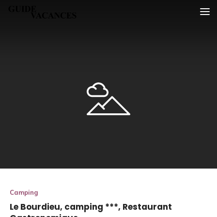
Skip
Guide vacances
to
content
Camping
Le Bourdieu, camping ***, Restaurant