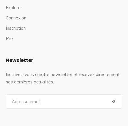
Explorer
Connexion
Inscription
Pro
Newsletter
Inscrivez-vous à notre newsletter et recevez directement
nos dernières actualités.
S
e
a
r
c
h