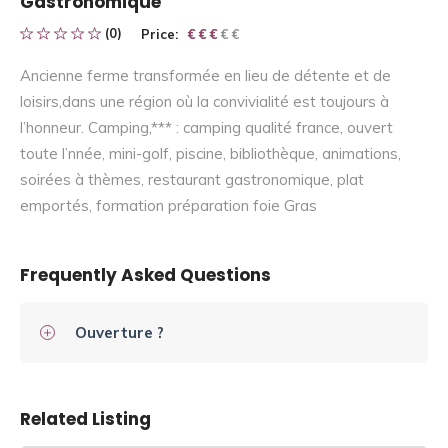
Gastronomique
(0)
Price:
€ € € € €
€ € €
Ancienne ferme transformée en lieu de détente et de
loisirs,dans une région où la convivialité est toujours à
l’honneur. Camping,*** : camping qualité france, ouvert
toute l’nnée, mini-golf, piscine, bibliothèque, animations,
soirées à thèmes, restaurant gastronomique, plat
emportés, formation préparation foie Gras
Frequently Asked Questions
Ouverture ?
Related Listing