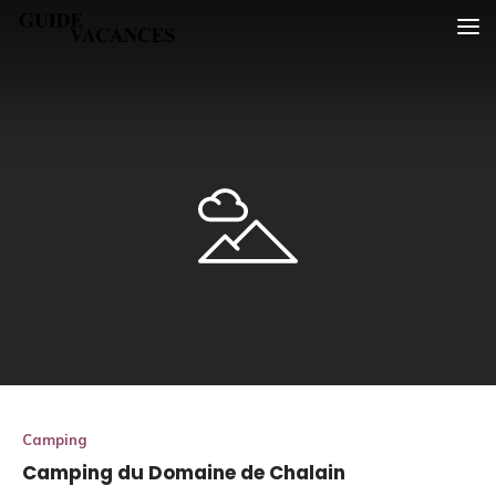
Skip
Guide vacances
to
content
Camping
Camping du Domaine de Chalain