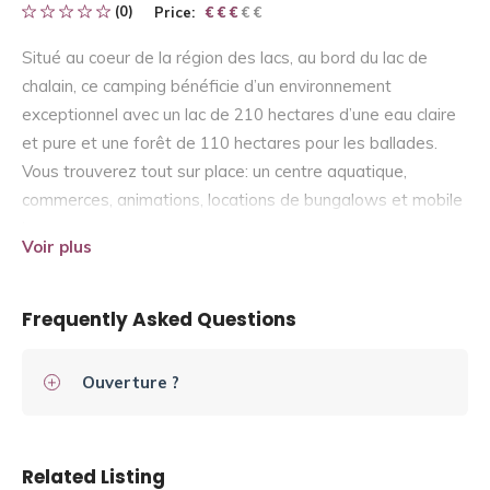
(0)
Price:
€ € € € €
€ € €
Situé au coeur de la région des lacs, au bord du lac de
chalain, ce camping bénéficie d’un environnement
exceptionnel avec un lac de 210 hectares d’une eau claire
et pure et une forêt de 110 hectares pour les ballades.
Vous trouverez tout sur place: un centre aquatique,
commerces, animations, locations de bungalows et mobile
homes.
Voir plus
Frequently Asked Questions
Ouverture ?
Related Listing