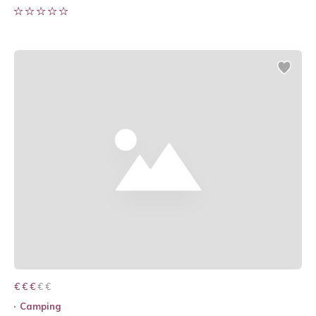
€ € € € €
€ € €
Camping