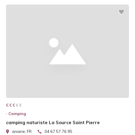
€ € € € €
€ € €
Camping
camping naturiste La Source Saint Pierre
aniane, FR
04 67 57 76 95