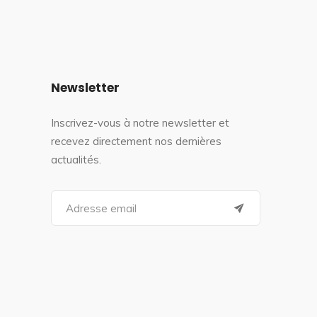
Newsletter
Inscrivez-vous à notre newsletter et
recevez directement nos dernières
actualités.
S
e
a
r
c
h
f
o
r