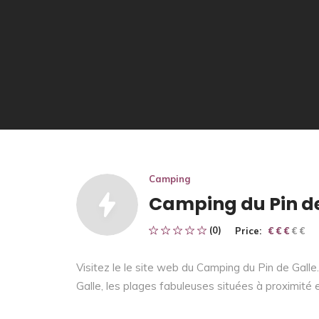
Camping
Camping du Pin de
(0)
Price:
€ € € € €
€ € €
Visitez le le site web du Camping du Pin de Galle
Galle, les plages fabuleuses situées à proximité e