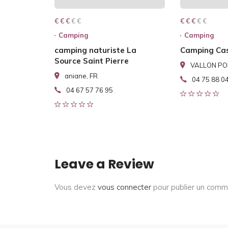
€ € € € €
€ € €
€ € € € €
€ € €
Camping
Camping
camping naturiste La
Camping Cas
Source Saint Pierre
VALLON PON
aniane, FR
04 75 88 0
04 67 57 76 95
Leave a Review
Vous devez
vous connecter
pour publier un comm