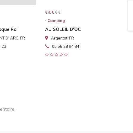
€ € € € €
€ € €
Camping
que Roi
AU SOLEIL D'OC
T D' ARC, FR
Argentat, FR
4 23
05 55 28 84 84
entaire.