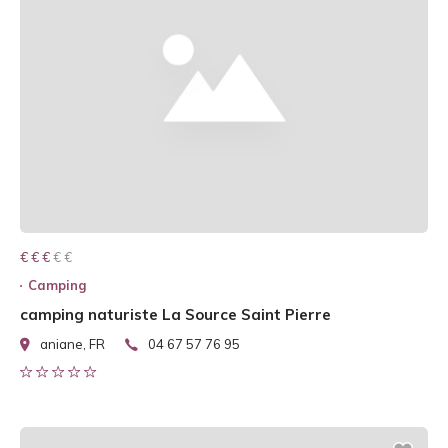
€ € € € €
€ € €
Camping
camping naturiste La Source Saint Pierre
aniane, FR
04 67 57 76 95