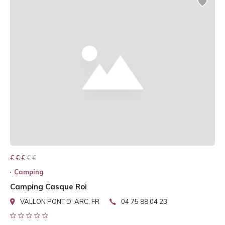
€ € € € €
€ € €
Camping
Camping Casque Roi
VALLON PONT D' ARC, FR
04 75 88 04 23