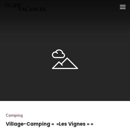
Skip
Guide vacances
to
content
Camping
Village-Camping « »Les Vignes » »