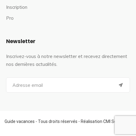
Inscription
Pro
Newsletter
Inscrivez-vous à notre newsletter et recevez directement
nos dernières actualités.
S
e
a
r
c
h
f
Guide vacances - Tous droits réservés - Réalisation CMI Services
o
r