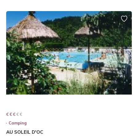
€ € € € €
€ € €
Camping
AU SOLEIL D'OC