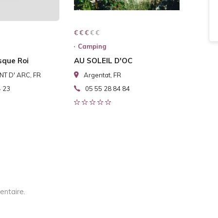
€ € € € €
€ € €
Camping
que Roi
AU SOLEIL D'OC
T D' ARC, FR
Argentat, FR
4 23
05 55 28 84 84
entaire.