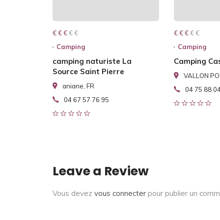
€ € € € €
€ € €
€ € € € €
€ € €
Camping
Camping
camping naturiste La
Camping Cas
Source Saint Pierre
VALLON PON
aniane, FR
04 75 88 0
04 67 57 76 95
Leave a Review
Vous devez
vous connecter
pour publier un comm