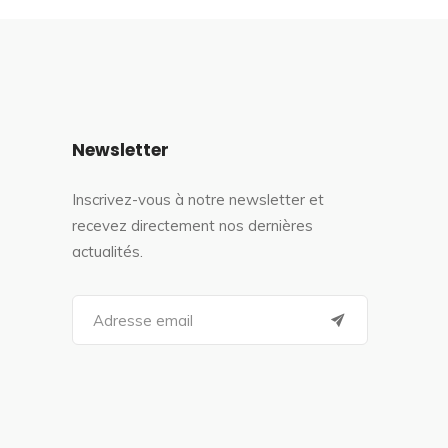
Newsletter
Inscrivez-vous à notre newsletter et
recevez directement nos dernières
actualités.
S
e
a
r
c
h
f