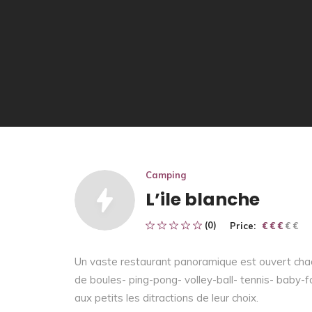
Camping
L’ile blanche
(0)
Price:
€ € € € €
€ € €
Un vaste restaurant panoramique est ouvert chaqu
de boules- ping-pong- volley-ball- tennis- baby
aux petits les ditractions de leur choix.