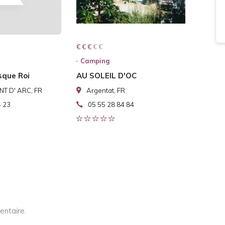
€ € € € €
€ € €
Camping
que Roi
AU SOLEIL D'OC
T D' ARC, FR
Argentat, FR
4 23
05 55 28 84 84
entaire.