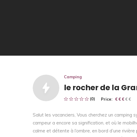
Camping
le rocher de la Gra
(0)
Price:
€ € € € €
€ € €
Salut les vacanciers, Vous cherchez un camping s
campeur a encore sa signification, et où le mobil
calme et détente à l’ombre, en bord d’une rivière