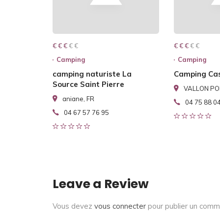
€ € € € €
€ € €
€ € € € €
€ € €
Camping
Camping
camping naturiste La
Camping Cas
Source Saint Pierre
VALLON PON
aniane, FR
04 75 88 0
04 67 57 76 95
Leave a Review
Vous devez
vous connecter
pour publier un comm