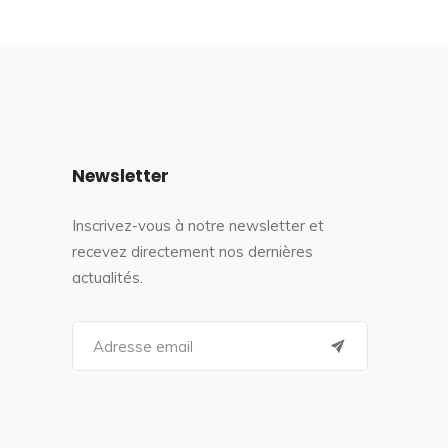
Newsletter
Inscrivez-vous à notre newsletter et
recevez directement nos dernières
actualités.
S
e
a
r
c
h