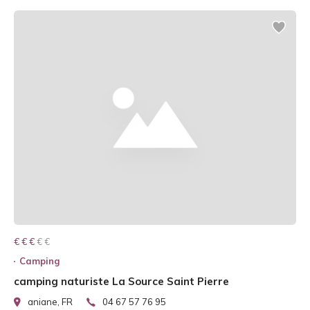
€ € € € €
€ € €
Camping
camping naturiste La Source Saint Pierre
aniane, FR
04 67 57 76 95