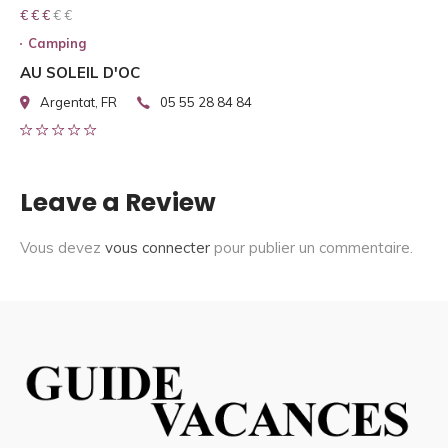
€ € € € €
€ € €
Camping
AU SOLEIL D'OC
Argentat, FR
05 55 28 84 84
Leave a Review
Vous devez
vous connecter
pour publier un commentaire.