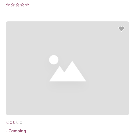
€ € € € €
€ € €
Camping