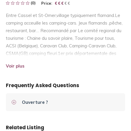
(0)
Price:
€ € € € €
€ € €
Entre Cassel et St-Omer,village typiquement flamand.Le
camping acceuille les camping-cars. Jeux flamands ,pêche,
restaurant, bar… Recommandé par Le comité regional du
tourisme : Chaine du savoir plaire, Tourisme pour tous,
ACSI (Belgique), Caravan Club, Camping-Caravan Club,
CSMA(GB).camping fleuri.1er prix départementale des
campings fleuris.Anglais parlé
Voir plus
Frequently Asked Questions
Ouverture ?
Related Listing