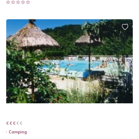
€ € € € €
€ € €
Camping