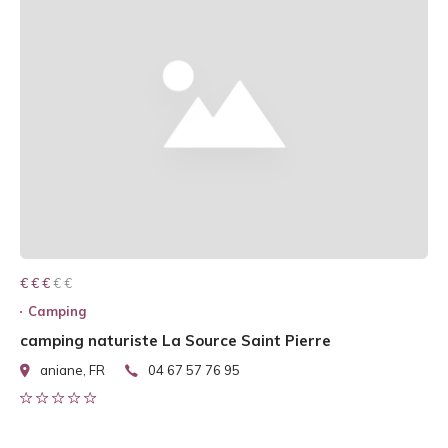
€ € € € €
€ € €
Camping
camping naturiste La Source Saint Pierre
aniane, FR
04 67 57 76 95