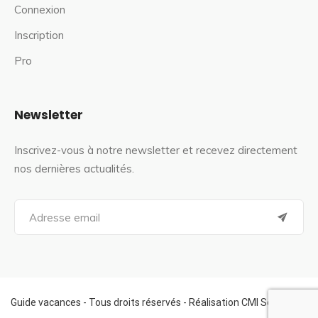
Connexion
Inscription
Pro
Newsletter
Inscrivez-vous à notre newsletter et recevez directement
nos dernières actualités.
S
e
a
r
c
h
f
Guide vacances - Tous droits réservés - Réalisation CMI Services
o