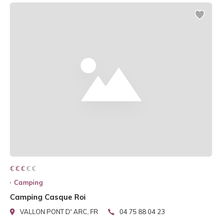
€ € € € €
€ € €
Camping
Camping Casque Roi
VALLON PONT D' ARC, FR
04 75 88 04 23