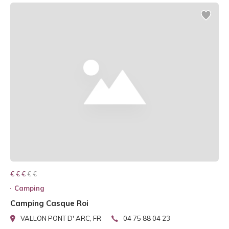
€ € € € €
€ € €
Camping
Camping Casque Roi
VALLON PONT D' ARC, FR
04 75 88 04 23