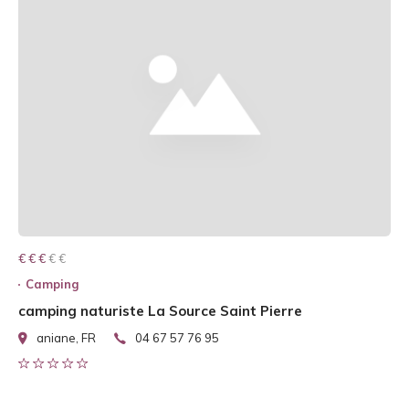
€ € € € €
€ € €
Camping
camping naturiste La Source Saint Pierre
aniane, FR
04 67 57 76 95