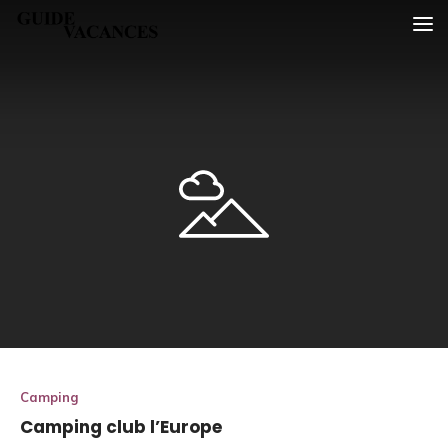
Skip
Guide vacances
to
content
Camping
Camping club l’Europe