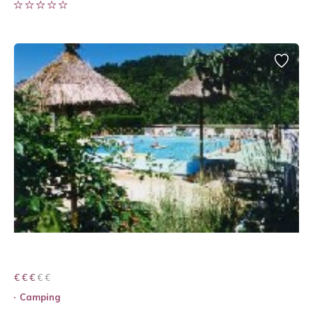
€ € € € €
€ € €
Camping