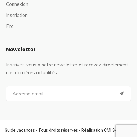
Connexion
Inscription
Pro
Newsletter
Inscrivez-vous à notre newsletter et recevez directement
nos dernières actualités.
S
e
a
r
c
h
f
Guide vacances - Tous droits réservés - Réalisation CMI Services
o