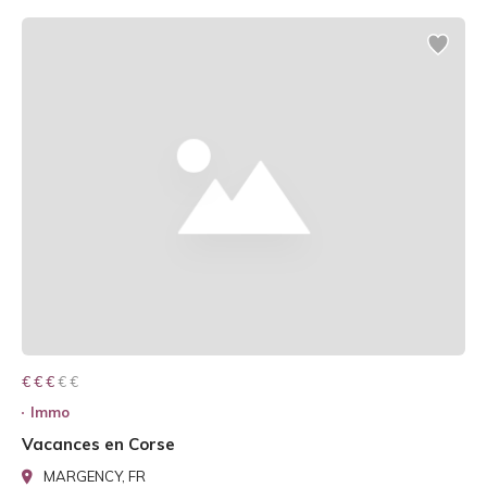
€ € € € €
€ € €
Immo
Vacances en Corse
MARGENCY, FR