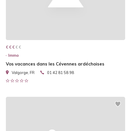
€ € € € €
€ € €
Immo
Vos vacances dans les Cévennes ardéchoises
Valgorge, FR
01 42 81 58 98