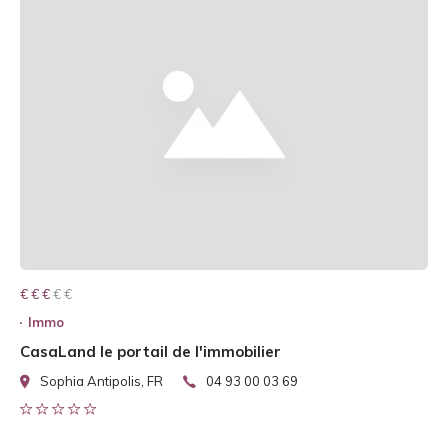
€ € € € €
€ € €
Immo
CasaLand le portail de l'immobilier
Sophia Antipolis, FR
04 93 00 03 69