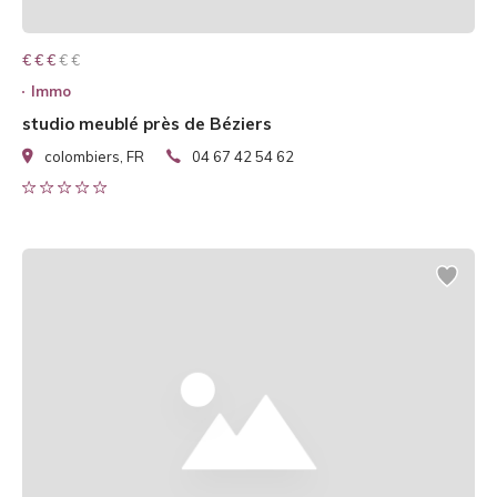
€ € € € €
€ € €
Immo
studio meublé près de Béziers
colombiers, FR
04 67 42 54 62