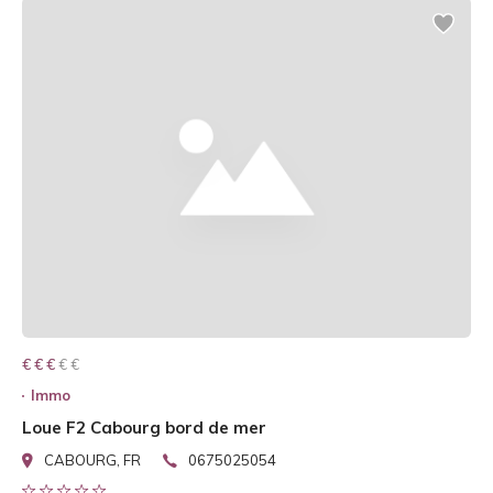
€ € € € €
€ € €
Immo
Loue F2 Cabourg bord de mer
CABOURG, FR
0675025054