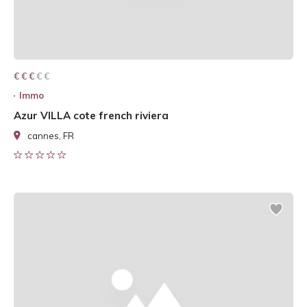
€ € € € €
€ € €
Immo
Azur VILLA cote french riviera
cannes, FR