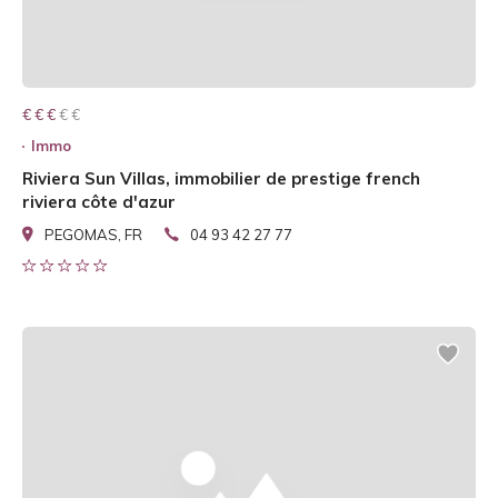
€ € € € €
€ € €
Immo
Riviera Sun Villas, immobilier de prestige french
riviera côte d'azur
PEGOMAS, FR
04 93 42 27 77