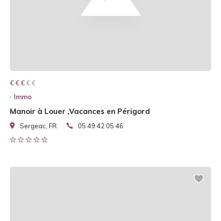
€ € € € €
€ € €
Immo
Manoir à Louer ,Vacances en Périgord
Sergeac, FR
05 49 42 05 46