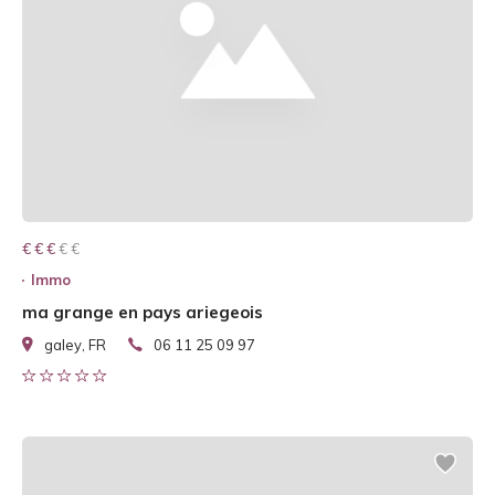
€ € € € €
€ € €
Immo
ma grange en pays ariegeois
galey, FR
06 11 25 09 97