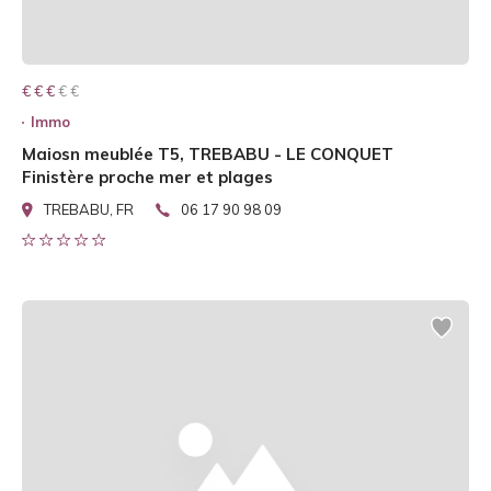
€ € € € €
€ € €
Immo
Maiosn meublée T5, TREBABU - LE CONQUET
Finistère proche mer et plages
TREBABU, FR
06 17 90 98 09