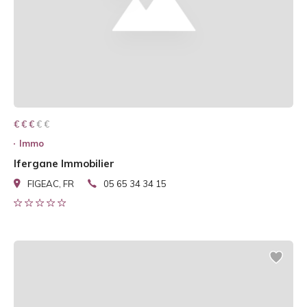
€ € € € €
€ € €
Immo
Ifergane Immobilier
FIGEAC, FR
05 65 34 34 15