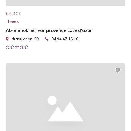
€ € € € €
€ € €
Immo
Ab-immobilier var provence cote d'azur
draguignan, FR
04 94 47 16 16