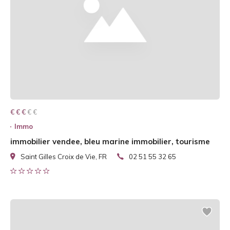
€ € € € €
€ € €
Immo
immobilier vendee, bleu marine immobilier, tourisme
Saint Gilles Croix de Vie, FR
02 51 55 32 65