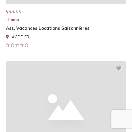
€ € € € €
€ € €
Immo
Ass. Vacances Locations Saisonnières
AGDE, FR