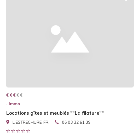
€ € € € €
€ € €
Immo
Locations gîtes et meublés ""La filature""
L'ESTRECHURE, FR
06 03 32 61 39