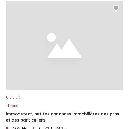
€ € € € €
€ € €
Immo
Immodetect, petites annonces immobilières des pros
et des particuliers
LYON, FR
04 72 13 24 33