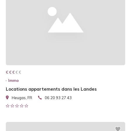
€ € € € €
€ € €
Immo
Locations appartements dans les Landes
Heugas, FR
06 20 93 27 43