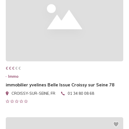
€ € € € €
€ € €
Immo
immobilier yvelines Belle Issue Croissy sur Seine 78
CROISSY-SUR-SEINE, FR
01 34 80 08 68