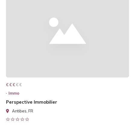
€ € € € €
€ € €
Immo
Perspective Immobilier
Antibes, FR