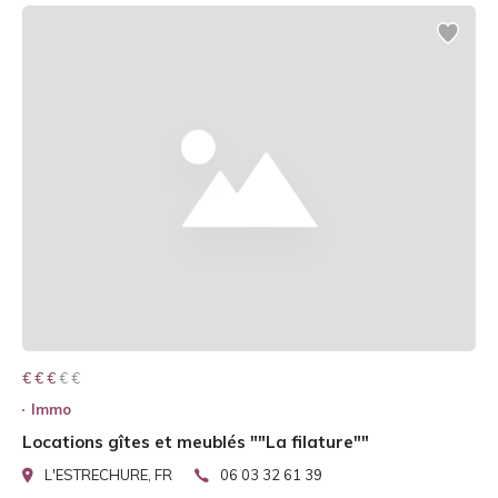
€ € € € €
€ € €
Immo
Locations gîtes et meublés ""La filature""
L'ESTRECHURE, FR
06 03 32 61 39