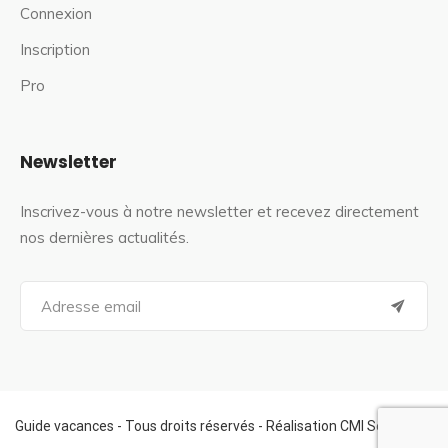
Connexion
Inscription
Pro
Newsletter
Inscrivez-vous à notre newsletter et recevez directement
nos dernières actualités.
S
e
a
r
c
h
f
Guide vacances - Tous droits réservés - Réalisation CMI Services
o