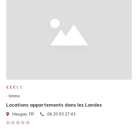
€ € € € €
€ € €
Immo
Locations appartements dans les Landes
Heugas, FR
06 20 93 27 43