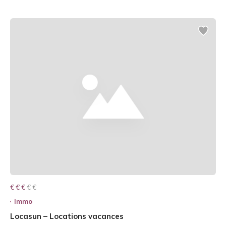
€ € € € €
€ € €
Immo
Locasun – Locations vacances