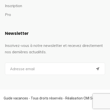
Inscription
Pro
Newsletter
Inscrivez-vous à notre newsletter et recevez directement
nos dernières actualités.
S
e
a
r
c
h
f
Guide vacances - Tous droits réservés - Réalisation CMI Services
o
r