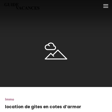
Skip
Guide vacances
to
content
Immo
location de gites en cotes d’armor