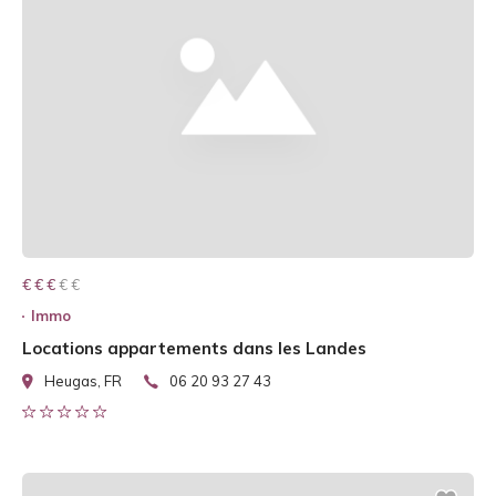
€ € € € €
€ € €
Immo
Locations appartements dans les Landes
Heugas, FR
06 20 93 27 43