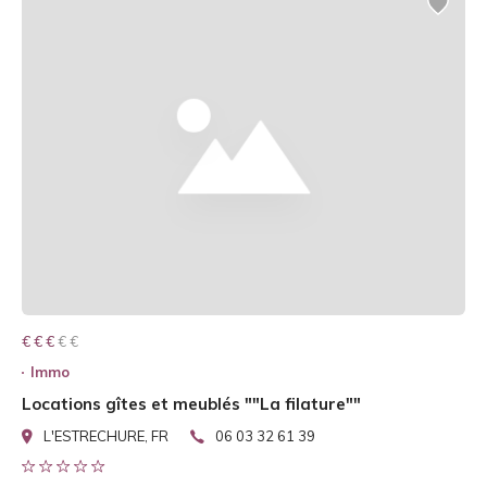
€ € € € €
€ € €
Immo
Locations gîtes et meublés ""La filature""
L'ESTRECHURE, FR
06 03 32 61 39