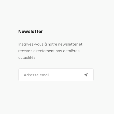
Newsletter
Inscrivez-vous à notre newsletter et
recevez directement nos dernières
actualités.
S
e
a
r
c
h
f
o
r