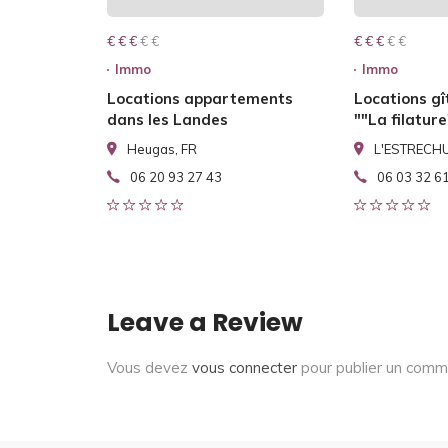
€ € € € €
€ € €
€ € € € €
€ € €
Immo
Immo
Locations appartements
Locations gî
dans les Landes
""La filature
Heugas, FR
L'ESTRECHU
06 20 93 27 43
06 03 32 6
Leave a Review
Vous devez
vous connecter
pour publier un comm