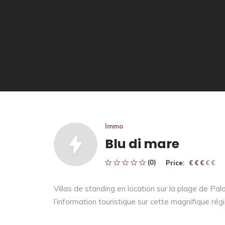
Immo
Blu di mare
(0)
Price:
€ € € € €
€ € €
Villas de standing en location sur la plage de P
l’information touristique sur cette magnifique régi