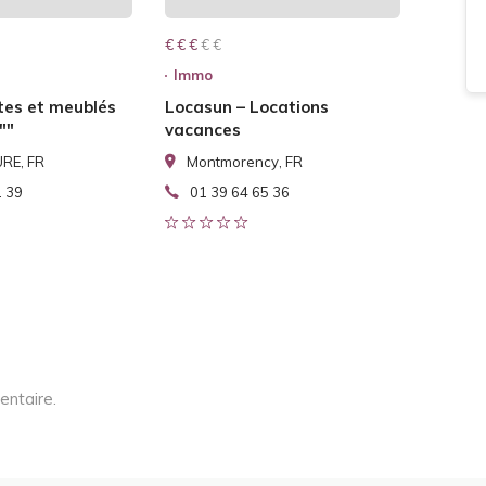
€ € € € €
€ € €
Immo
tes et meublés
Locasun – Locations
""
vacances
RE, FR
Montmorency, FR
1 39
01 39 64 65 36
entaire.