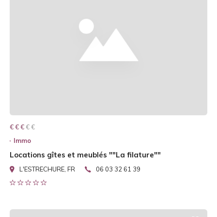
€ € € € €
€ € €
Immo
Locations gîtes et meublés ""La filature""
L'ESTRECHURE, FR
06 03 32 61 39