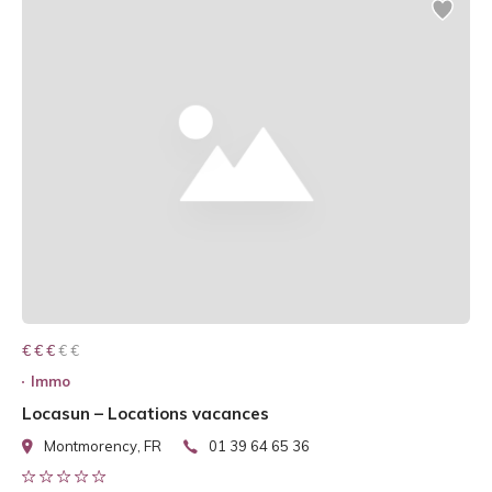
€ € € € €
€ € €
Immo
Locasun – Locations vacances
Montmorency, FR
01 39 64 65 36