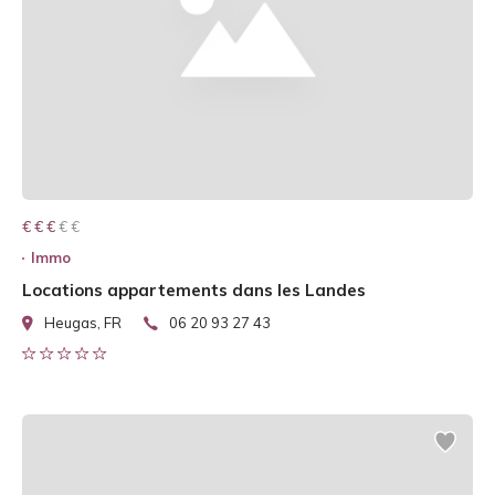
€ € € € €
€ € €
Immo
Locations appartements dans les Landes
Heugas, FR
06 20 93 27 43