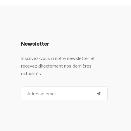
Newsletter
Inscrivez-vous à notre newsletter et
recevez directement nos dernières
actualités.
S
e
a
r
c
h
f