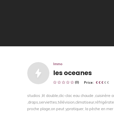
Immo
les oceanes
(0)
Price:
€ € € € €
€ € €
studios ,lit double,clic-clac eau chaude ,cuisinère 
,draps,serviettes,télévision,climatiseur,réfrigérat
proche plage,on peut ypratiquer, la pèche en mer 