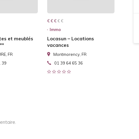
€ € € € €
€ € €
Immo
tes et meublés
Locasun – Locations
""
vacances
RE, FR
Montmorency, FR
1 39
01 39 64 65 36
entaire.