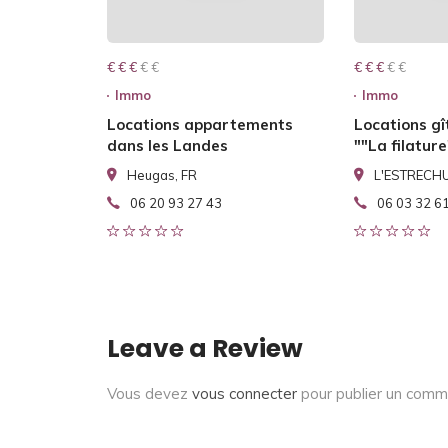
€ € € € €
€ € €
€ € € € €
€ € €
Immo
Immo
Locations appartements
Locations gî
dans les Landes
""La filature
Heugas, FR
L'ESTRECHU
06 20 93 27 43
06 03 32 6
Leave a Review
Vous devez
vous connecter
pour publier un comm