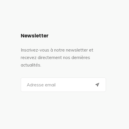
Newsletter
Inscrivez-vous à notre newsletter et
recevez directement nos dernières
actualités.
S
e
a
r
c
h
f
o
r