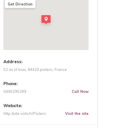
Get Direction
Address:
52 av st louis, 84420 piolenc, France
Phone:
0490295399
Call Now
Website:
http://site.voila.fr/Piolenc
Visit the site