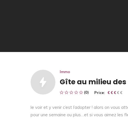
Immo
Gîte au milieu des
(0)
Price:
€ € € € €
€ € €
le voir et y venir c’est l’adopter ! alors on vous a
pour une semaine ou plus…et si vous aimez les fl