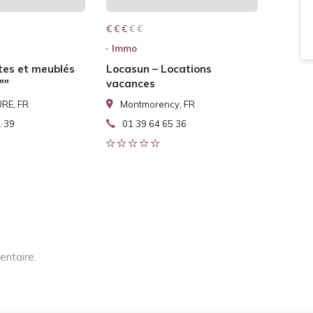
€ € € € €
€ € €
Immo
tes et meublés
Locasun – Locations
""
vacances
RE, FR
Montmorency, FR
1 39
01 39 64 65 36
entaire.