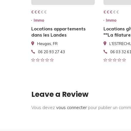
€ € € € €
€ € €
€ € € € €
€ € €
Immo
Immo
Locations appartements
Locations gî
dans les Landes
""La filature
Heugas, FR
L'ESTRECHU
06 20 93 27 43
06 03 32 6
Leave a Review
Vous devez
vous connecter
pour publier un comm