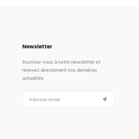
Newsletter
Inscrivez-vous à notre newsletter et
recevez directement nos dernières
actualités.
S
e
a
r
c
h
f