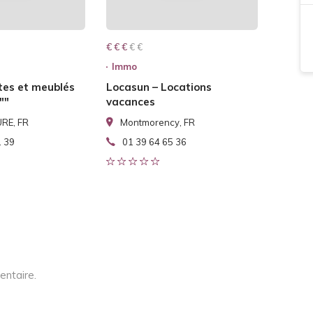
€ € € € €
€ € €
Immo
tes et meublés
Locasun – Locations
""
vacances
RE, FR
Montmorency, FR
1 39
01 39 64 65 36
entaire.