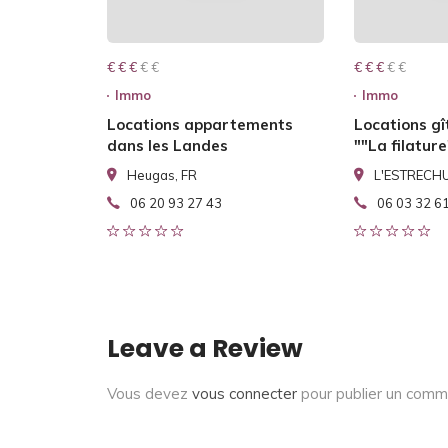
€ € € € €
€ € €
€ € € € €
€ € €
Immo
Immo
Locations appartements
Locations gî
dans les Landes
""La filature
Heugas, FR
L'ESTRECHU
06 20 93 27 43
06 03 32 6
Leave a Review
Vous devez
vous connecter
pour publier un comm