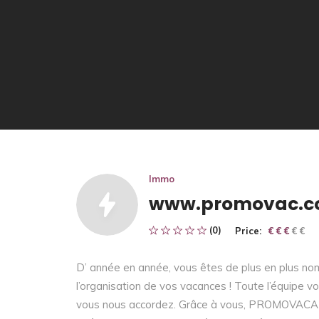
Immo
www.promovac.
(0)
Price:
€ € € € €
€ € €
D’ année en année, vous êtes de plus en plus
l’organisation de vos vacances ! Toute l’équipe v
vous nous accordez. Grâce à vous, PROMOVACAN