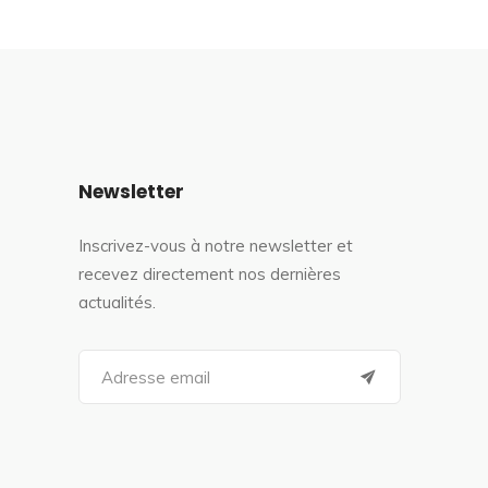
Newsletter
Inscrivez-vous à notre newsletter et
recevez directement nos dernières
actualités.
S
e
a
r
c
h