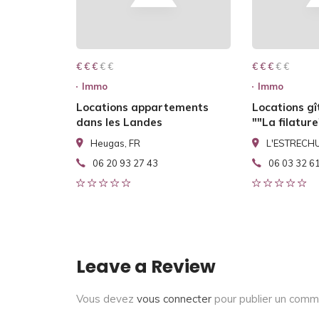
€ € € € €
€ € €
€ € € € €
€ € €
Immo
Immo
Locations appartements
Locations gî
dans les Landes
""La filature
Heugas, FR
L'ESTRECHU
06 20 93 27 43
06 03 32 6
Leave a Review
Vous devez
vous connecter
pour publier un comm