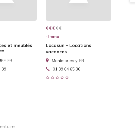
€ € € € €
€ € €
Immo
tes et meublés
Locasun – Locations
""
vacances
RE, FR
Montmorency, FR
1 39
01 39 64 65 36
entaire.