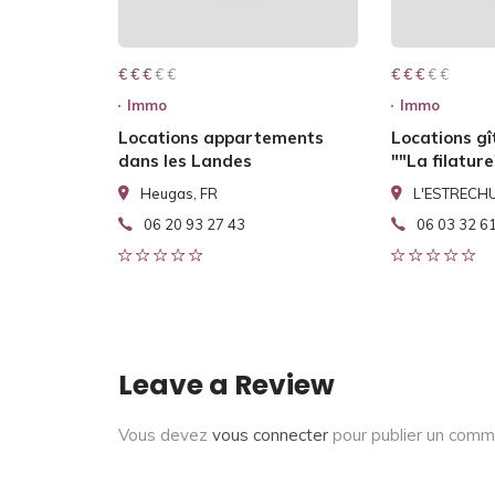
€ € € € €
€ € €
€ € € € €
€ € €
Immo
Immo
Locations appartements
Locations gî
dans les Landes
""La filature
Heugas, FR
L'ESTRECHU
06 20 93 27 43
06 03 32 6
Leave a Review
Vous devez
vous connecter
pour publier un comm