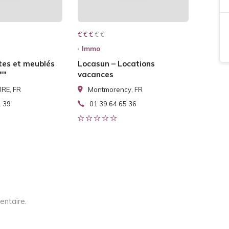
€ € € € €
€ € €
Immo
tes et meublés
Locasun – Locations
""
vacances
RE, FR
Montmorency, FR
1 39
01 39 64 65 36
entaire.