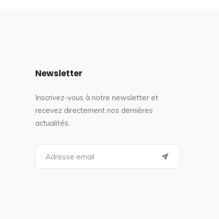
Newsletter
Inscrivez-vous à notre newsletter et
recevez directement nos dernières
actualités.
S
e
a
r
c
h
f