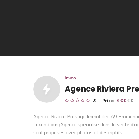
Immo
Agence Riviera Pr
(0)
Price:
€ € € € €
€ € €
Agence Riviera Prestige Immobilier 7/9 Promena
LuxembourgAgence specialise dans la vente d’app
sont proposés avec photos et descriptifs