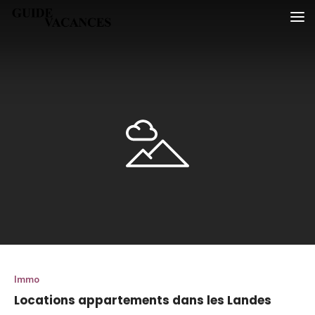
Skip
Guide vacances
to
content
Immo
Locations appartements dans les Landes