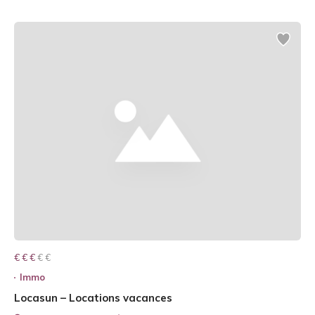
€ € € € €
€ € €
Immo
Locasun – Locations vacances