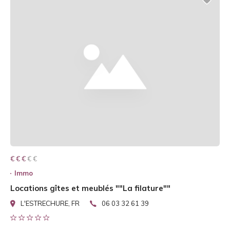
€ € € € €
€ € €
Immo
Locations gîtes et meublés ""La filature""
L'ESTRECHURE, FR
06 03 32 61 39