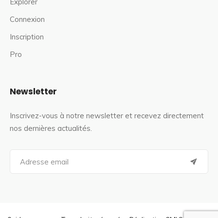
Explorer
Connexion
Inscription
Pro
Newsletter
Inscrivez-vous à notre newsletter et recevez directement
nos dernières actualités.
S
e
a
r
c
h
f