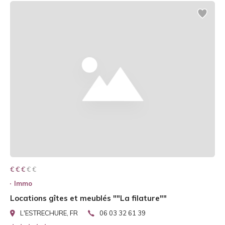
€ € € € €
€ € €
Immo
Locations gîtes et meublés ""La filature""
L'ESTRECHURE, FR
06 03 32 61 39