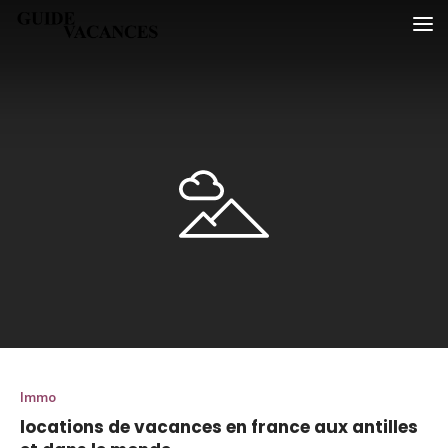
Skip
Guide vacances
to
content
Immo
locations de vacances en france aux antilles