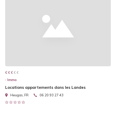
€ € € € €
€ € €
Immo
Locations appartements dans les Landes
Heugas, FR
06 20 93 27 43