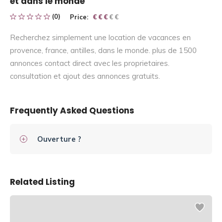
et dans le monde
(0)
Price:
€ € € € €
€ € €
Recherchez simplement une location de vacances en
provence, france, antilles, dans le monde. plus de 1500
annonces contact direct avec les proprietaires.
consultation et ajout des annonces gratuits.
Frequently Asked Questions
Ouverture ?
Related Listing