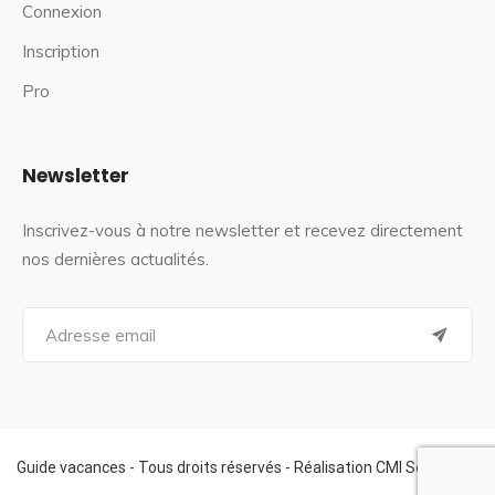
Connexion
Inscription
Pro
Newsletter
Inscrivez-vous à notre newsletter et recevez directement
nos dernières actualités.
S
e
a
r
c
h
f
Guide vacances - Tous droits réservés - Réalisation CMI Services
o