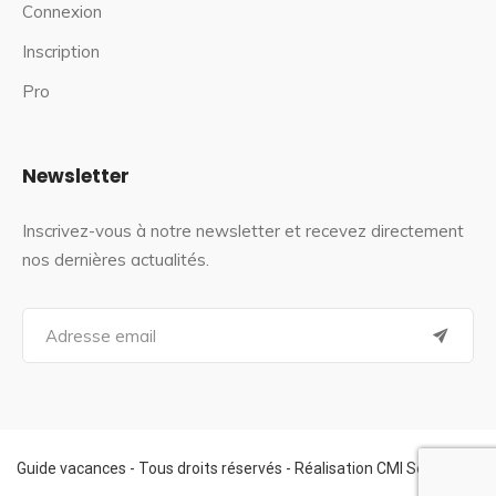
Connexion
Inscription
Pro
Newsletter
Inscrivez-vous à notre newsletter et recevez directement
nos dernières actualités.
S
e
a
r
c
h
f
Guide vacances - Tous droits réservés - Réalisation CMI Services
o