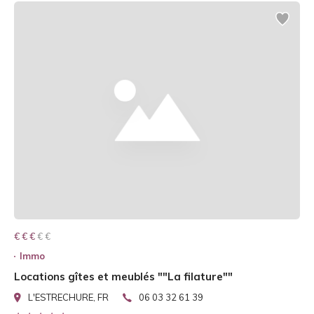
€ € € € €
€ € €
Immo
Locations gîtes et meublés ""La filature""
L'ESTRECHURE, FR
06 03 32 61 39