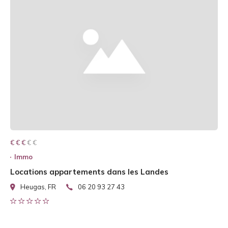
€ € € € €
€ € €
Immo
Locations appartements dans les Landes
Heugas, FR
06 20 93 27 43