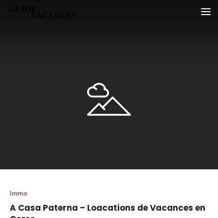
Skip
Guide vacances
to
content
Immo
A Casa Paterna – Loacations de Vacances en