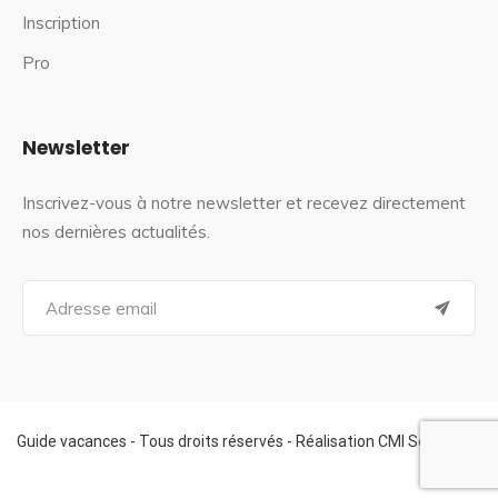
Inscription
Pro
Newsletter
Inscrivez-vous à notre newsletter et recevez directement
nos dernières actualités.
S
e
a
r
c
h
f
Guide vacances - Tous droits réservés - Réalisation CMI Services
o
r