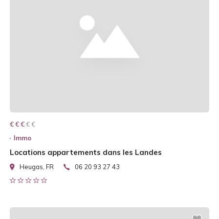
€ € € € €
€ € €
Immo
Locations appartements dans les Landes
Heugas, FR
06 20 93 27 43