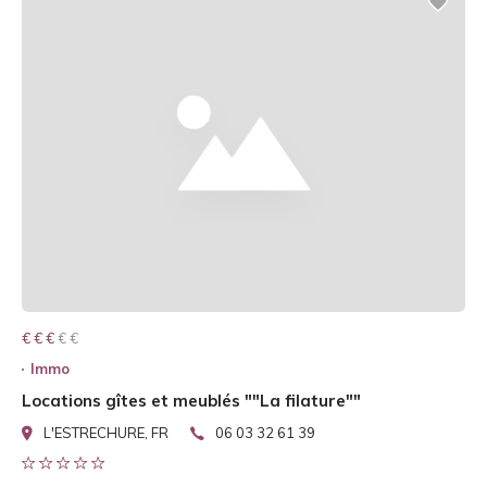
€ € € € €
€ € €
Immo
Locations gîtes et meublés ""La filature""
L'ESTRECHURE, FR
06 03 32 61 39