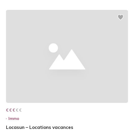
€ € € € €
€ € €
Immo
Locasun – Locations vacances