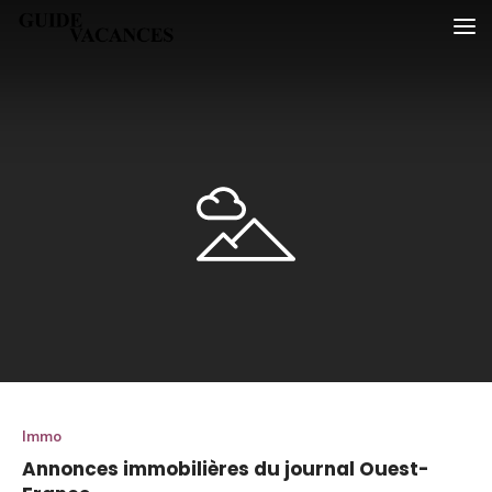
Skip
Guide vacances
to
content
Immo
Annonces immobilières du journal Ouest-