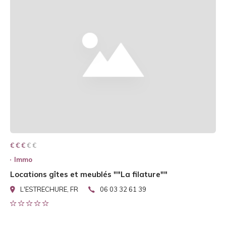
€ € € € €
€ € €
Immo
Locations gîtes et meublés ""La filature""
L'ESTRECHURE, FR
06 03 32 61 39