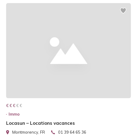
€ € € € €
€ € €
Immo
Locasun – Locations vacances
Montmorency, FR
01 39 64 65 36