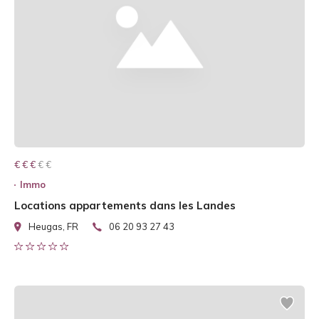
€ € € € €
€ € €
Immo
Locations appartements dans les Landes
Heugas, FR
06 20 93 27 43