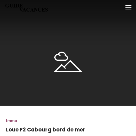
Skip
Guide vacances
to
content
Immo
Loue F2 Cabourg bord de mer