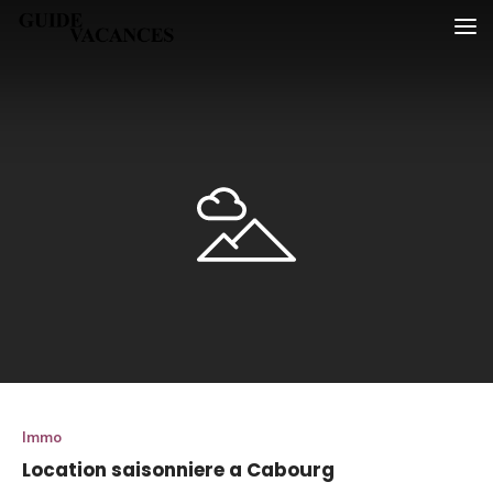
Skip
Guide vacances
to
content
Immo
Location saisonniere a Cabourg