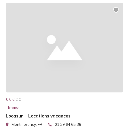
€ € € € €
€ € €
Immo
Locasun – Locations vacances
Montmorency, FR
01 39 64 65 36