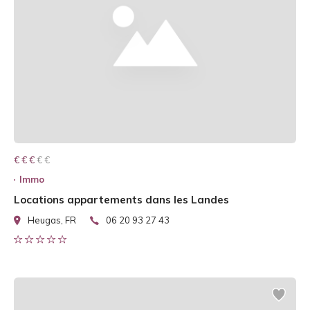
€ € € € €
€ € €
Immo
Locations appartements dans les Landes
Heugas, FR
06 20 93 27 43