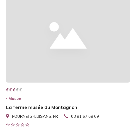
€ € € € €
€ € €
Musée
La ferme musée du Montagnon
FOURNETS-LUISANS, FR
03 81 67 68 69