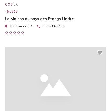
€ € € € €
€ € €
Musée
La Maison du pays des Etangs Lindre
Tarquimpol, FR
03 87 86 14 05