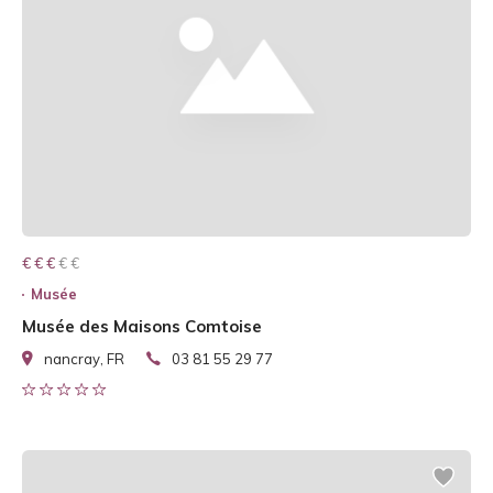
€ € € € €
€ € €
Musée
Musée des Maisons Comtoise
nancray, FR
03 81 55 29 77