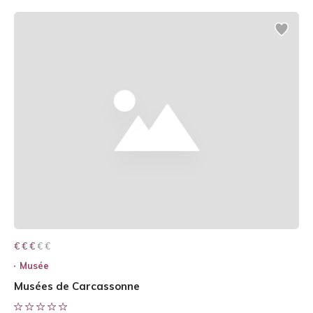
€ € € € €
€ € €
Musée
Musées de Carcassonne