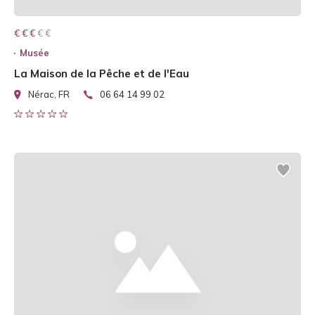
€ € € € €
€ € €
Musée
La Maison de la Pêche et de l'Eau
Nérac, FR
06 64 14 99 02