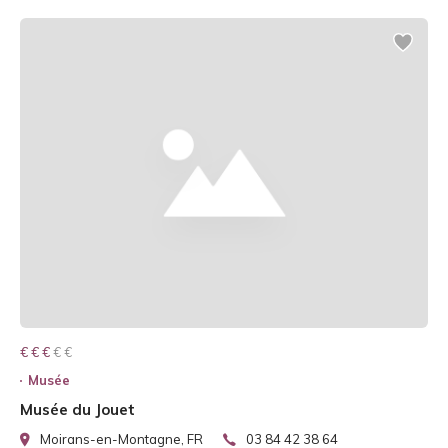
€ € € € €
€ € €
Musée
Musée du Jouet
Moirans-en-Montagne, FR
03 84 42 38 64