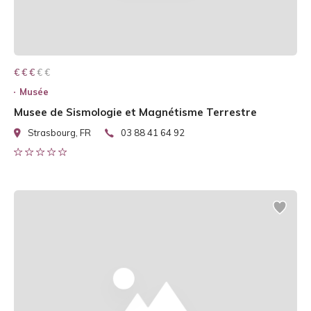
€ € € € €
€ € €
Musée
Musee de Sismologie et Magnétisme Terrestre
Strasbourg, FR
03 88 41 64 92