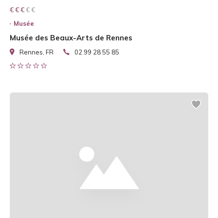
€ € € € €
€ € €
Musée
Musée des Beaux-Arts de Rennes
Rennes, FR
02 99 28 55 85