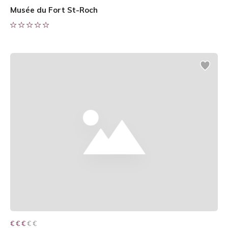
Musée du Fort St-Roch
€ € € € €
€ € €