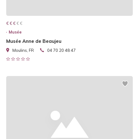
€ € € € €
€ € €
Musée
Musée Anne de Beaujeu
Moulins, FR
04 70 20 48 47