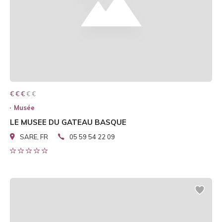
€ € € € €
€ € €
Musée
LE MUSEE DU GATEAU BASQUE
SARE, FR
05 59 54 22 09