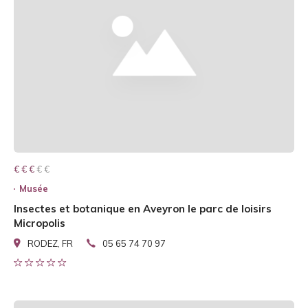
€ € € € €
€ € €
Musée
Insectes et botanique en Aveyron le parc de loisirs
Micropolis
RODEZ, FR
05 65 74 70 97