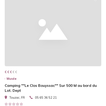
€ € € € €
€ € €
Musée
Camping ""Le Clos Bouyssac"" Sur 500 M au bord du
Lot. Dept
Touzac, FR
05 65 36 52 21