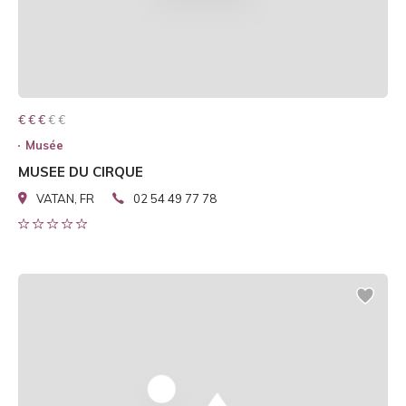
€ € € € €
€ € €
Musée
MUSEE DU CIRQUE
VATAN, FR
02 54 49 77 78