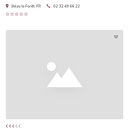
Bézu la Forêt, FR
02 32 49 66 22
€ € € € €
€ € €