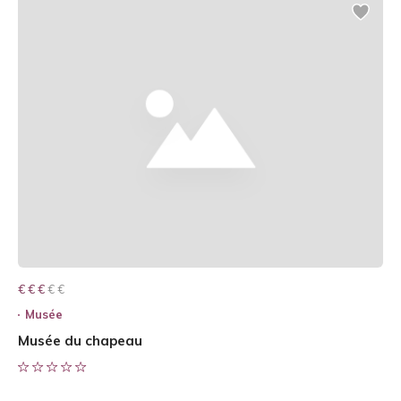
€ € € € €
€ € €
Musée
Musée du chapeau