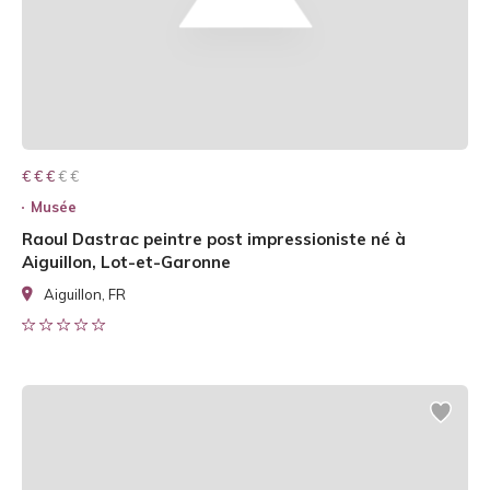
€ € € € €
€ € €
Musée
Raoul Dastrac peintre post impressioniste né à
Aiguillon, Lot-et-Garonne
Aiguillon, FR