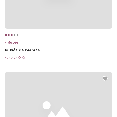
€ € € € €
€ € €
Musée
Musée de l'Armée