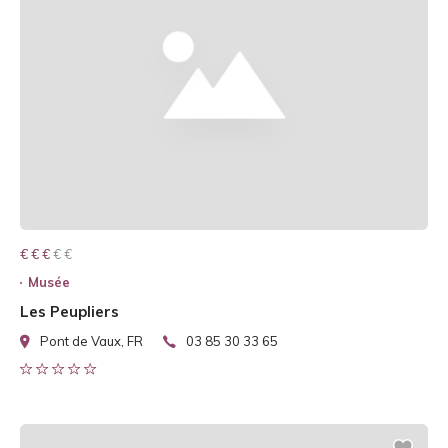
€ € € € €
€ € €
Musée
Les Peupliers
Pont de Vaux, FR
03 85 30 33 65