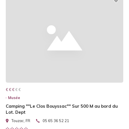
€ € € € €
€ € €
Musée
Camping ""Le Clos Bouyssac"" Sur 500 M au bord du
Lot. Dept
Touzac, FR
05 65 36 52 21