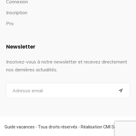
Connexion
Inscription
Pro
Newsletter
Inscrivez-vous à notre newsletter et recevez directement
nos dernières actualités.
S
e
a
r
c
h
f
Guide vacances - Tous droits réservés - Réalisation CMI Services
o