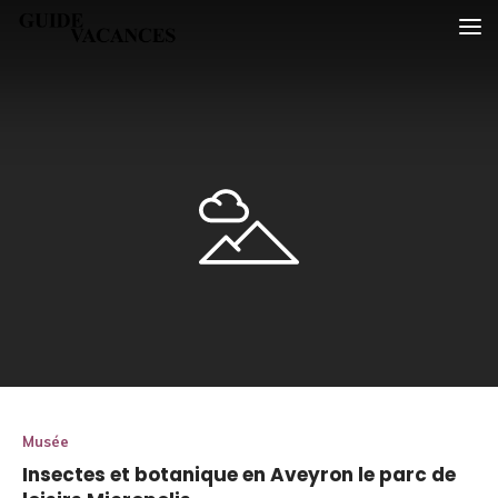
Skip
Guide vacances
to
content
Musée
Insectes et botanique en Aveyron le parc de