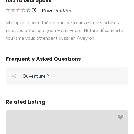
loisirs Micropolis
(0)
Price:
€ € € € €
€ € €
Micropolis parc à thème parc de loisirs enfants adultes :
insectes botanique Jean Henri Fabre. Nature découverte
tourisme vous attendent aussi en Aveyron.
Frequently Asked Questions
Ouverture ?
Related Listing