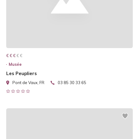
€ € € € €
€ € €
Musée
Les Peupliers
Pont de Vaux, FR
03 85 30 33 65