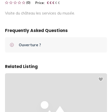
(0)
Price:
€ € € € €
€ € €
Visite du château les services du musée.
Frequently Asked Questions
Ouverture ?
Related Listing