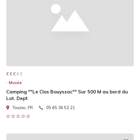
€ € € € €
€ € €
Musée
Camping ""Le Clos Bouyssac"" Sur 500 M au bord du
Lot. Dept
Touzac, FR
05 65 36 52 21