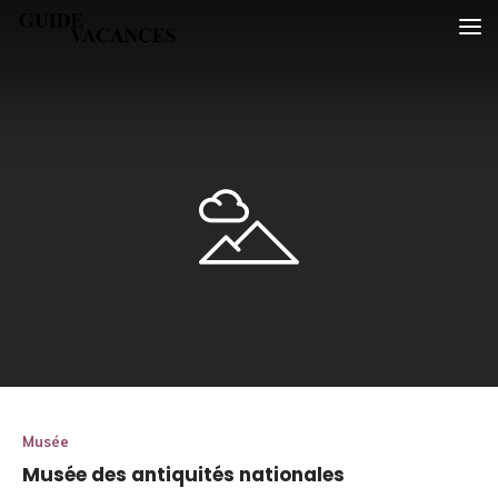
Skip
Guide vacances
to
content
Musée
Musée des antiquités nationales