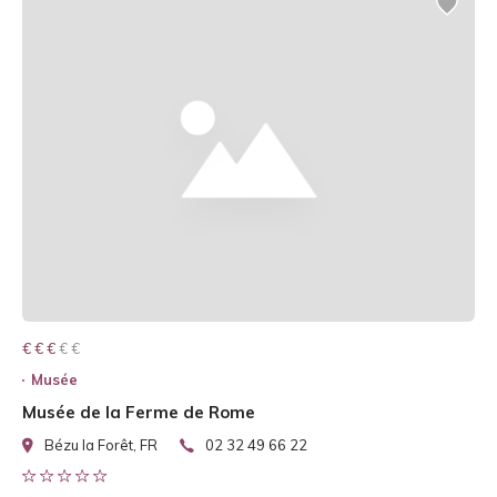
€ € € € €
€ € €
Musée
Musée de la Ferme de Rome
Bézu la Forêt, FR
02 32 49 66 22