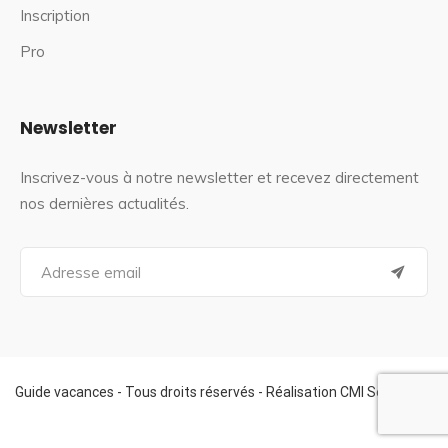
Inscription
Pro
Newsletter
Inscrivez-vous à notre newsletter et recevez directement
nos dernières actualités.
S
e
a
r
c
h
f
Guide vacances - Tous droits réservés - Réalisation CMI Services
o
r
: