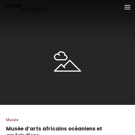
Skip
Guide vacances
to
content
Musée
Musée d’arts africains océaniens et