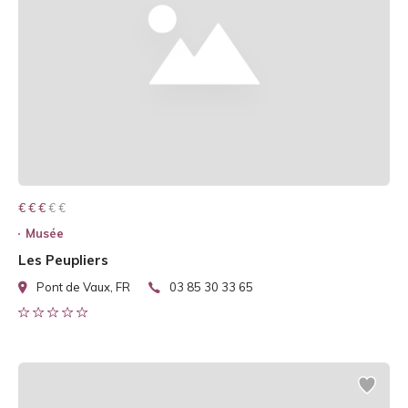
€ € € € €
€ € €
Musée
Les Peupliers
Pont de Vaux, FR
03 85 30 33 65