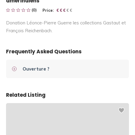
amérindiens
(0)
Price:
€ € € € €
€ € €
Donation Léonce-Pierre Guerre les collections Gastaut et
François Reichenbach.
Frequently Asked Questions
Ouverture ?
Related Listing