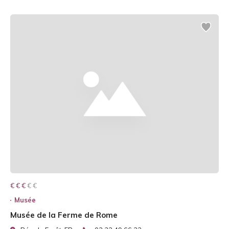
€ € € € €
€ € €
Musée
Musée de la Ferme de Rome