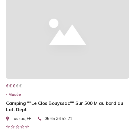
€ € € € €
€ € €
Musée
Camping ""Le Clos Bouyssac"" Sur 500 M au bord du
Lot. Dept
Touzac, FR
05 65 36 52 21