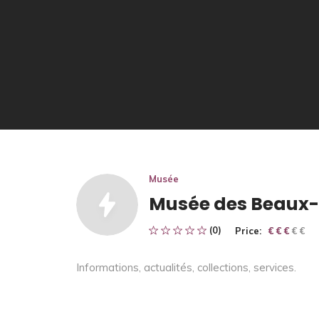
Musée
Musée des Beaux-
(0)
Price:
€ € € € €
€ € €
Informations, actualités, collections, services.