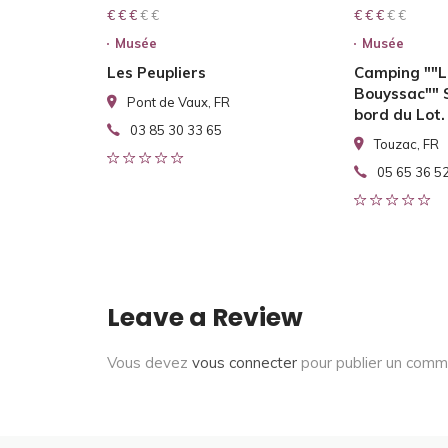
€ € € € €
€ € €
€ € € € €
€ € €
Musée
Musée
Les Peupliers
Camping ""L
Bouyssac"" 
Pont de Vaux, FR
bord du Lot.
03 85 30 33 65
Touzac, FR
05 65 36 5
Leave a Review
Vous devez
vous connecter
pour publier un comm