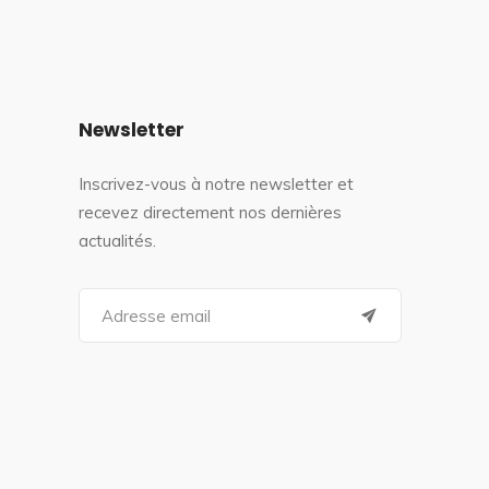
Newsletter
Inscrivez-vous à notre newsletter et
recevez directement nos dernières
actualités.
S
e
a
r
c
h
f
o
r