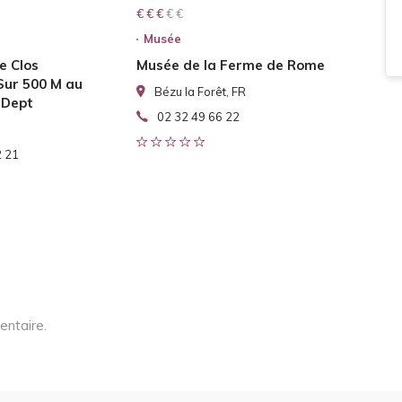
€ € € € €
€ € €
Musée
e Clos
Musée de la Ferme de Rome
Sur 500 M au
Bézu la Forêt, FR
 Dept
02 32 49 66 22
2 21
entaire.