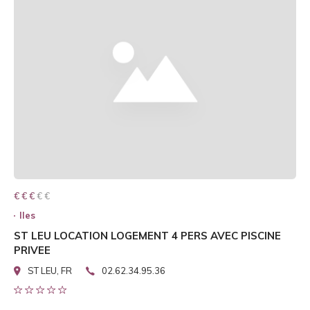
€ € € € €
€ € €
Iles
ST LEU LOCATION LOGEMENT 4 PERS AVEC PISCINE
PRIVEE
ST LEU, FR
02.62.34.95.36