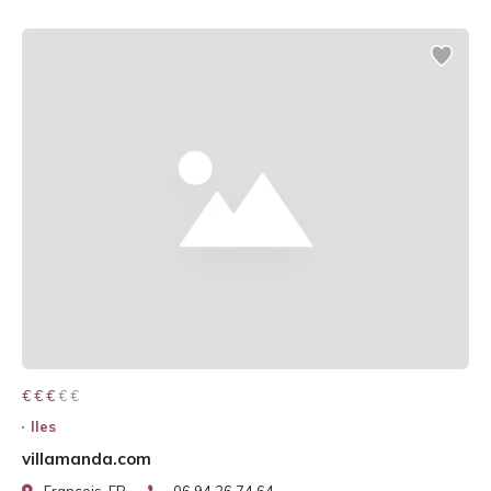
€ € € € €
€ € €
Iles
villamanda.com