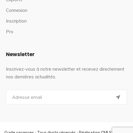
Connexion
Inscription
Pro
Newsletter
Inscrivez-vous à notre newsletter et recevez directement
nos dernières actualités.
S
e
a
r
c
h
f
Guide vacances - Tous droits réservés - Réalisation CMI Services