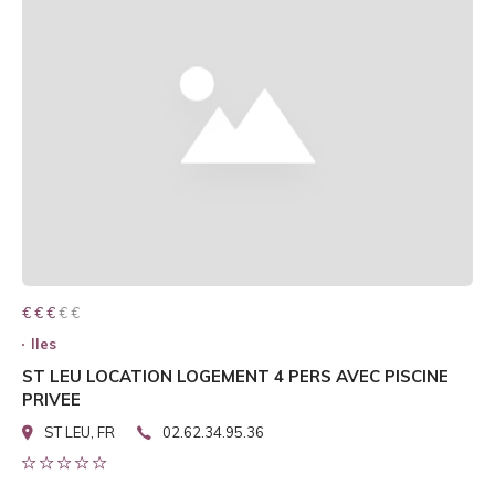
€ € € € €
€ € €
Iles
ST LEU LOCATION LOGEMENT 4 PERS AVEC PISCINE
PRIVEE
ST LEU, FR
02.62.34.95.36