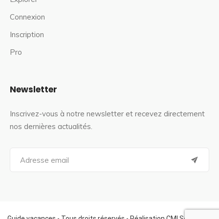
Connexion
Inscription
Pro
Newsletter
Inscrivez-vous à notre newsletter et recevez directement
nos dernières actualités.
S
e
a
r
c
h
f
Guide vacances - Tous droits réservés - Réalisation CMI Services