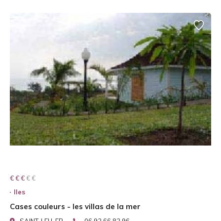
€ € € € €
€ € €
Iles
Cases couleurs - les villas de la mer